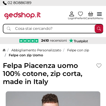
02 80886189
Login
Preferiti
Carrello
Menu
2410
recensioni
Home page
Abbigliamento Personalizzato
Felpe con zip
Felpe con zip Uomo
Felpa Piacenza uomo
100% cotone, zip corta,
made in Italy