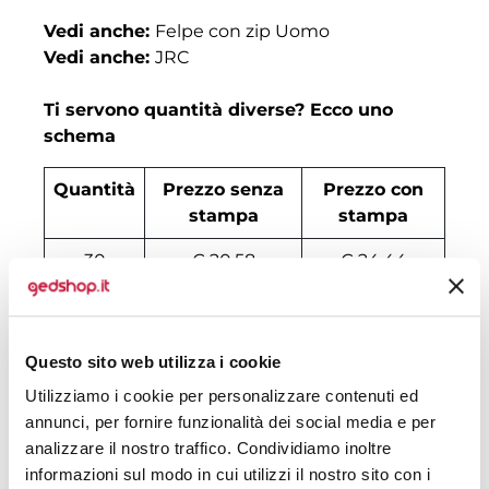
Vedi anche:
Felpe con zip Uomo
Vedi anche:
JRC
Ti servono quantità diverse? Ecco uno
schema
Quantità
Prezzo senza
Prezzo con
stampa
stampa
30
€ 20,58
€ 24,44
50
€ 20,38
€ 22,34
100
€ 18,69
€ 20,94
Questo sito web utilizza i cookie
200
€ 18,29
€ 20,38
Utilizziamo i cookie per personalizzare contenuti ed
annunci, per fornire funzionalità dei social media e per
500
€ 17,61
€ 19,54
analizzare il nostro traffico. Condividiamo inoltre
informazioni sul modo in cui utilizzi il nostro sito con i
1000
€ 16,53
€ 18,98