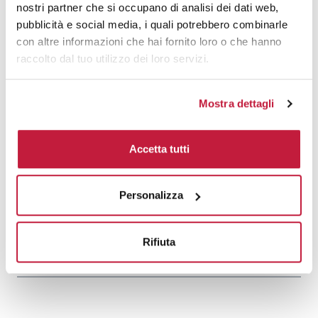
nostri partner che si occupano di analisi dei dati web,
pubblicità e social media, i quali potrebbero combinarle
1500
€ 16,39
€ 18,70
con altre informazioni che hai fornito loro o che hanno
2000
€ 16,26
€ 18,63
raccolto dal tuo utilizzo dei loro servizi.
3000
€ 16,13
€ 18,56
Mostra dettagli
5000
€ 16,13
€ 18,49
10000
€ 16,06
€ 18,28
Accetta tutti
Tecniche di stampa
Personalizza
Area di personalizzazione
Rifiuta
Domande e risposte