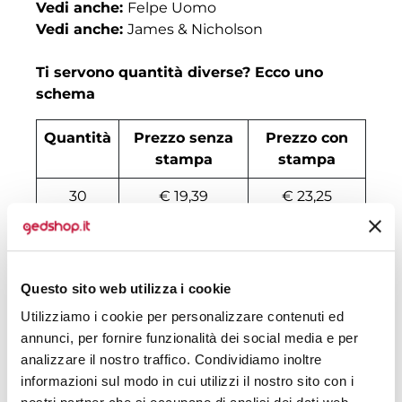
Vedi anche:
Felpe Uomo
Vedi anche:
James & Nicholson
Ti servono quantità diverse? Ecco uno
schema
Quantità
Prezzo senza
Prezzo con
stampa
stampa
30
€ 19,39
€ 23,25
50
€ 19,19
€ 21,15
100
€ 17,50
€ 19,75
Questo sito web utilizza i cookie
200
€ 17,10
€ 19,19
Utilizziamo i cookie per personalizzare contenuti ed
annunci, per fornire funzionalità dei social media e per
500
€ 16,42
€ 18,35
analizzare il nostro traffico. Condividiamo inoltre
1000
€ 15,34
€ 17,79
informazioni sul modo in cui utilizzi il nostro sito con i