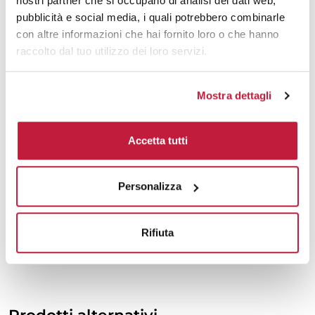
nostri partner che si occupano di analisi dei dati web,
1500
€ 15,20
€ 17,51
pubblicità e social media, i quali potrebbero combinarle
con altre informazioni che hai fornito loro o che hanno
2000
€ 15,07
€ 17,44
raccolto dal tuo utilizzo dei loro servizi.
3000
€ 14,94
€ 17,37
Mostra dettagli
5000
€ 14,94
€ 17,30
10000
€ 14,87
€ 17,09
Accetta tutti
Tecniche di stampa
Personalizza
Area di personalizzazione
Rifiuta
Domande e risposte