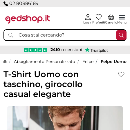
02 80886189
Login
Preferiti
Carrello
Menu
2410
recensioni
Home page
Abbigliamento Personalizzato
Felpe
Felpe Uomo
T-Shirt Uomo con
taschino, girocollo
casual elegante