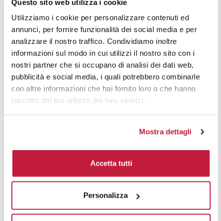
Questo sito web utilizza i cookie
Utilizziamo i cookie per personalizzare contenuti ed
50
€ 8,82
€ 12,21
annunci, per fornire funzionalità dei social media e per
100
€ 8,62
€ 11,73
analizzare il nostro traffico. Condividiamo inoltre
informazioni sul modo in cui utilizzi il nostro sito con i
200
€ 8,52
€ 11,35
nostri partner che si occupano di analisi dei dati web,
pubblicità e social media, i quali potrebbero combinarle
500
€ 7,97
€ 10,96
con altre informazioni che hai fornito loro o che hanno
1000
€ 7,87
€ 9,93
raccolto dal tuo utilizzo dei loro servizi.
1500
€ 7,71
€ 9,67
Mostra dettagli
2000
€ 7,62
€ 9,51
3000
€ 7,50
€ 9,39
Accetta tutti
5000
€ 7,17
€ 9,27
Personalizza
10000
€ 7,12
€ 8,96