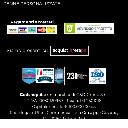
PENNE PERSONALIZZATE
Pagamenti accettati
Siamo presenti su
Gedshop.it
è un marchio di G&D Group S.r.l.
P.IVA 10030120967 - Rea n. MI-2501016
Capitale sociale € 100.000,00 i.v.
Sede legale, Uffici Commerciali: Via Giuseppe Govone,
14 - 20154 Milano (MI)
Tel. 02 80886189
-
Mail. commerciale@gedshop.it