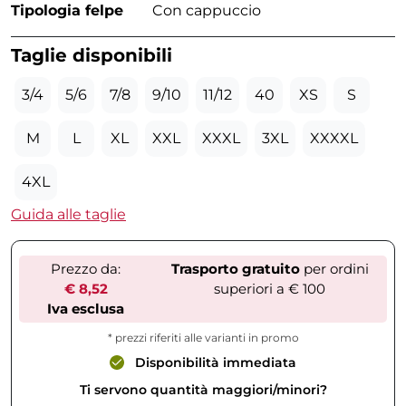
Tipologia felpe
Con cappuccio
Taglie disponibili
3/4
5/6
7/8
9/10
11/12
40
XS
S
M
L
XL
XXL
XXXL
3XL
XXXXL
4XL
Guida alle taglie
Prezzo da:
Trasporto gratuito
per ordini
€ 8,52
superiori a € 100
Iva esclusa
* prezzi riferiti alle varianti in promo
Disponibilità immediata
Ti servono quantità maggiori/minori?