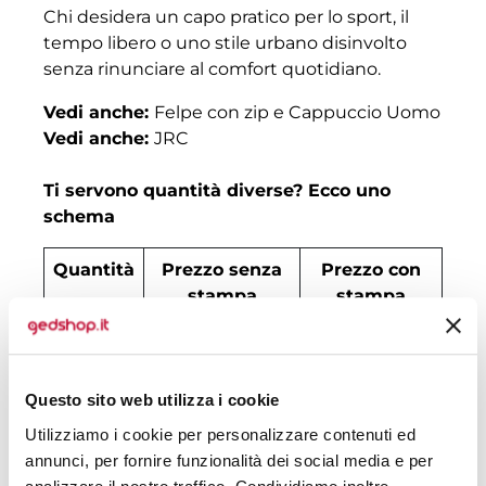
Chi desidera un capo pratico per lo sport, il
tempo libero o uno stile urbano disinvolto
senza rinunciare al comfort quotidiano.
Vedi anche:
Felpe con zip e Cappuccio Uomo
Vedi anche:
JRC
Ti servono quantità diverse? Ecco uno
schema
Quantità
Prezzo senza
Prezzo con
stampa
stampa
30
€ 18,87
€ 22,73
50
€ 18,67
€ 20,63
Questo sito web utilizza i cookie
100
€ 16,98
€ 19,23
Utilizziamo i cookie per personalizzare contenuti ed
annunci, per fornire funzionalità dei social media e per
200
€ 16,58
€ 18,67