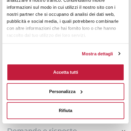
analizzare il nostro traffico. Condividiamo inoltre
informazioni sul modo in cui utilizzi il nostro sito con i
500
€ 15,90
€ 17,83
nostri partner che si occupano di analisi dei dati web,
1000
€ 14,82
€ 17,27
pubblicità e social media, i quali potrebbero combinarle
con altre informazioni che hai fornito loro o che hanno
1500
€ 14,68
€ 16,99
raccolto dal tuo utilizzo dei loro servizi.
2000
€ 14,55
€ 16,92
Mostra dettagli
3000
€ 14,42
€ 16,85
5000
€ 14,42
€ 16,78
Accetta tutti
10000
€ 14,35
€ 16,57
Personalizza
Tecniche di stampa
Rifiuta
Area di personalizzazione
Domande e risposte