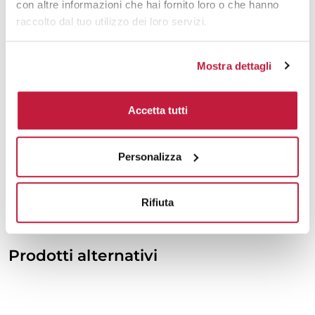
con altre informazioni che hai fornito loro o che hanno
3000
€ 23,74
€ 28,07
raccolto dal tuo utilizzo dei loro servizi.
5000
€ 23,60
€ 27,86
Mostra dettagli
10000
€ 23,60
€ 27,49
Accetta tutti
Tecniche di stampa
Area di personalizzazione
Personalizza
Domande e risposte
Rifiuta
Prodotti alternativi