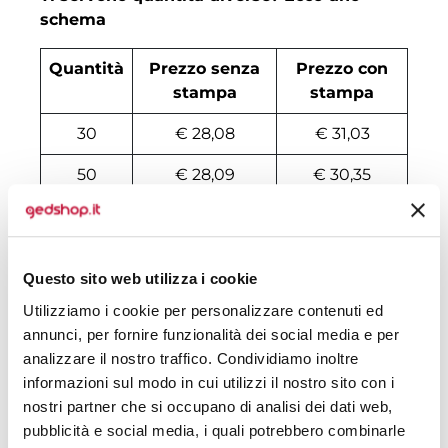
schema
Quantità
Prezzo senza
Prezzo con
stampa
stampa
30
€ 28,08
€ 31,03
50
€ 28,09
€ 30,35
100
€ 27,32
€ 29,93
200
€ 26,13
€ 29,64
Questo sito web utilizza i cookie
500
€ 25,38
€ 29,07
Utilizziamo i cookie per personalizzare contenuti ed
annunci, per fornire funzionalità dei social media e per
1000
€ 24,19
€ 28,35
analizzare il nostro traffico. Condividiamo inoltre
1500
€ 24,04
€ 28,21
informazioni sul modo in cui utilizzi il nostro sito con i
nostri partner che si occupano di analisi dei dati web,
2000
€ 23,90
€ 28,14
pubblicità e social media, i quali potrebbero combinarle