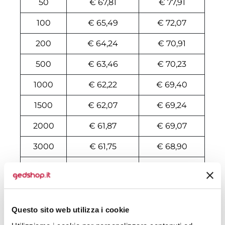
50
€ 67,81
€ 77,91
100
€ 65,49
€ 72,07
200
€ 64,24
€ 70,91
500
€ 63,46
€ 70,23
1000
€ 62,22
€ 69,40
1500
€ 62,07
€ 69,24
2000
€ 61,87
€ 69,07
3000
€ 61,75
€ 68,90
5000
€ 61,60
€ 68,73
10000
€ 61,60
€ 68,48
Questo sito web utilizza i cookie
Tecniche di stampa