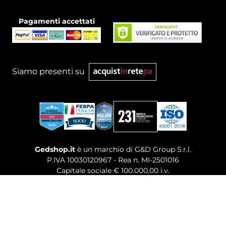
Pagamenti accettati
Siamo presenti su
Gedshop.it
è un marchio di G&D Group S.r.l.
P.IVA 10030120967 - Rea n. MI-2501016
Capitale sociale € 100.000,00 i.v.
Sede legale, Uffici Commerciali: Via Giuseppe Govone,
14 - 20154 Milano (MI)
Tel. 02 80886189
-
Mail. commerciale@gedshop.it