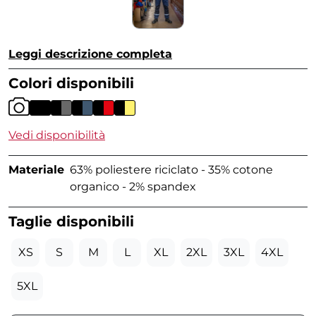
Leggi descrizione completa
Colori disponibili
Vedi disponibilità
Materiale
63% poliestere riciclato - 35% cotone
organico - 2% spandex
Taglie disponibili
XS
S
M
L
XL
2XL
3XL
4XL
5XL