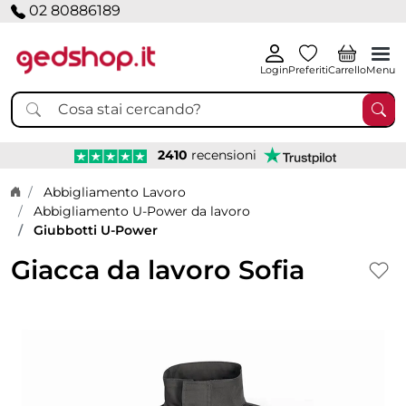
02 80886189
Login
Preferiti
Carrello
Menu
2410
recensioni
Home page
Abbigliamento Lavoro
Abbigliamento U-Power da lavoro
Giubbotti U-Power
Giacca da lavoro Sofia