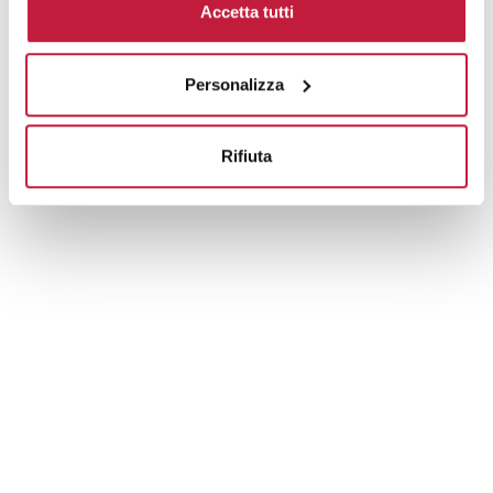
Accetta tutti
Prodotti alternativi
Personalizza
Rifiuta