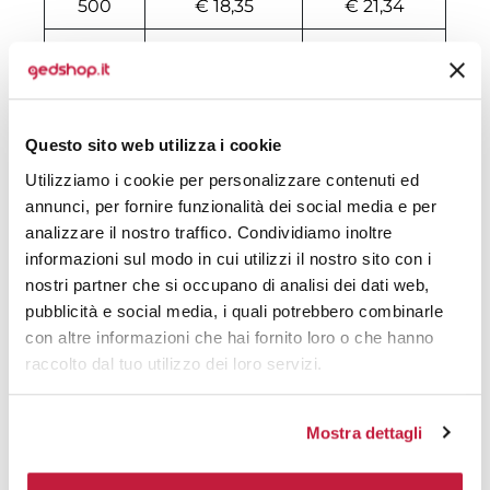
500
€ 18,35
€ 21,34
1000
€ 18,25
€ 20,31
1500
€ 18,09
€ 20,05
2000
€ 18,00
€ 19,89
Questo sito web utilizza i cookie
Utilizziamo i cookie per personalizzare contenuti ed
3000
€ 17,88
€ 19,77
annunci, per fornire funzionalità dei social media e per
5000
€ 17,55
€ 19,65
analizzare il nostro traffico. Condividiamo inoltre
informazioni sul modo in cui utilizzi il nostro sito con i
10000
€ 17,50
€ 19,34
nostri partner che si occupano di analisi dei dati web,
pubblicità e social media, i quali potrebbero combinarle
con altre informazioni che hai fornito loro o che hanno
Tecniche di stampa
raccolto dal tuo utilizzo dei loro servizi.
Area di personalizzazione
Mostra dettagli
Domande e risposte