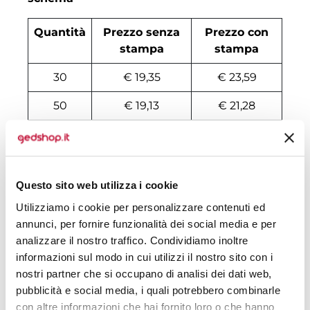
Quantità
Prezzo senza
Prezzo con
stampa
stampa
30
€ 19,35
€ 23,59
50
€ 19,13
€ 21,28
100
€ 17,27
€ 19,74
200
€ 16,83
€ 19,13
Questo sito web utilizza i cookie
500
€ 16,08
€ 18,20
Utilizziamo i cookie per personalizzare contenuti ed
1000
€ 14,89
€ 17,59
annunci, per fornire funzionalità dei social media e per
analizzare il nostro traffico. Condividiamo inoltre
1500
€ 14,74
€ 17,28
informazioni sul modo in cui utilizzi il nostro sito con i
nostri partner che si occupano di analisi dei dati web,
2000
€ 14,59
€ 17,20
pubblicità e social media, i quali potrebbero combinarle
3000
€ 14,45
€ 17,12
con altre informazioni che hai fornito loro o che hanno