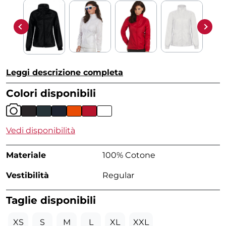
Leggi descrizione completa
Colori disponibili
Vedi disponibilità
Materiale
100% Cotone
Vestibilità
Regular
Taglie disponibili
XS
S
M
L
XL
XXL