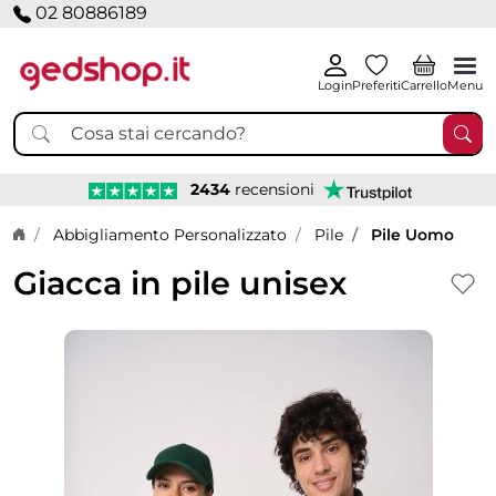
02 80886189
Login
Preferiti
Carrello
Menu
2434
recensioni
Home page
Abbigliamento Personalizzato
Pile
Pile Uomo
Giacca in pile unisex