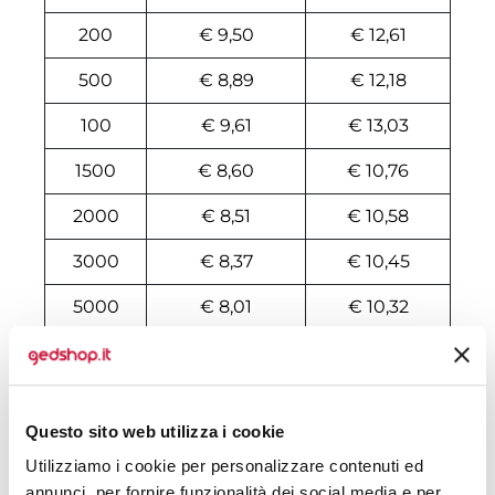
200
€ 9,50
€ 12,61
500
€ 8,89
€ 12,18
100
€ 9,61
€ 13,03
1500
€ 8,60
€ 10,76
2000
€ 8,51
€ 10,58
3000
€ 8,37
€ 10,45
5000
€ 8,01
€ 10,32
10000
€ 7,96
€ 9,98
Tecniche di stampa
Questo sito web utilizza i cookie
Utilizziamo i cookie per personalizzare contenuti ed
Area di personalizzazione
annunci, per fornire funzionalità dei social media e per