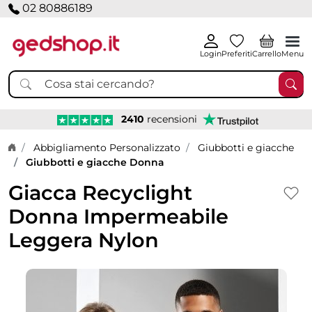
02 80886189
Login
Preferiti
Carrello
Menu
2410
recensioni
Home page
Abbigliamento Personalizzato
Giubbotti e giacche
Giubbotti e giacche Donna
Giacca Recyclight
Donna Impermeabile
Leggera Nylon