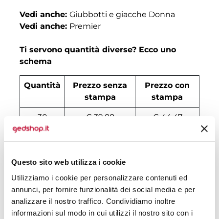
Vedi anche:
Giubbotti e giacche Donna
Vedi anche:
Premier
Ti servono quantità diverse? Ecco uno
schema
Quantità
Prezzo senza
Prezzo con
stampa
stampa
30
€ 39,88
€ 44,47
50
€ 37,22
€ 43,04
100
€ 35,43
€ 38,03
Questo sito web utilizza i cookie
200
€ 33,99
€ 37,03
Utilizziamo i cookie per personalizzare contenuti ed
annunci, per fornire funzionalità dei social media e per
500
€ 33,10
€ 36,46
analizzare il nostro traffico. Condividiamo inoltre
informazioni sul modo in cui utilizzi il nostro sito con i
1000
€ 31,68
€ 35,74