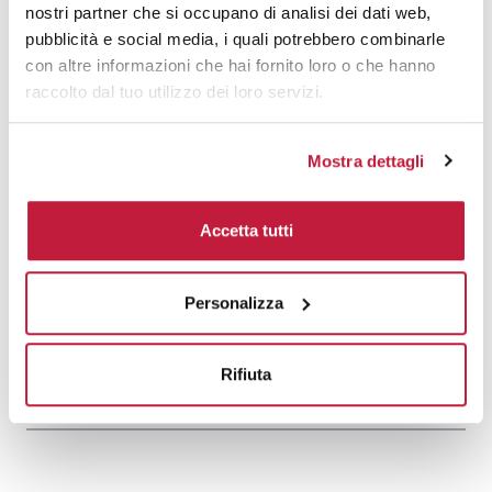
nostri partner che si occupano di analisi dei dati web,
pubblicità e social media, i quali potrebbero combinarle
1500
€ 31,51
€ 35,60
con altre informazioni che hai fornito loro o che hanno
2000
€ 31,32
€ 35,46
raccolto dal tuo utilizzo dei loro servizi.
3000
€ 31,14
€ 35,31
Mostra dettagli
5000
€ 30,97
€ 35,17
10000
€ 30,97
€ 34,95
Accetta tutti
Tecniche di stampa
Personalizza
Area di personalizzazione
Rifiuta
Domande e risposte