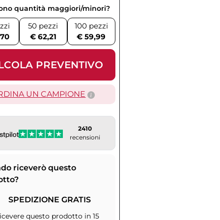
vono quantità maggiori/minori?
zzi
50 pezzi
100 pezzi
,70
€ 62,21
€ 59,99
LCOLA PREVENTIVO
RDINA UN CAMPIONE
2410
recensioni
do riceverò questo
otto?
SPEDIZIONE GRATIS
icevere questo prodotto in 15