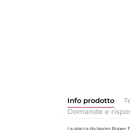
Info prodotto
T
Domande e rispo
La giacca da lavoro Roger, f