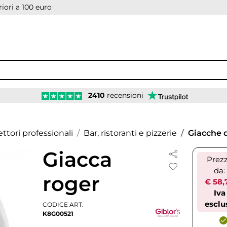
iori a 100 euro
2410
recensioni
ettori professionali
Bar, ristoranti e pizzerie
Giacche 
Giacca
Prez
da:
roger
€ 58,
Iva
esclu
CODICE ART.
K8G00521