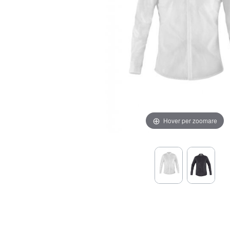
Hover per zoomare