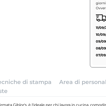
giorni
Ovvero
11/09
10/09
09/09
08/09
07/09
ecniche di stampa
Area di persona
ste
irmata Giblor's, è l'ideale per chi lavora in cucina, como