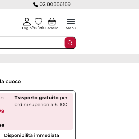
02 80886189
Preferiti
Carrello
Login
Menu
da cuoco
zo
Trasporto gratuito
per
ordini superiori a € 100
79
sa
Disponibilità immediata