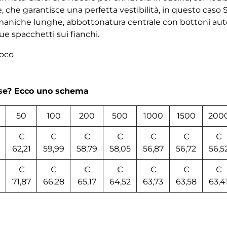
 che garantisce una perfetta vestibilità, in questo caso S
, maniche lunghe, abbottonatura centrale con bottoni aut
due spacchetti sui fianchi.
uoco
rse? Ecco uno schema
50
100
200
500
1000
1500
200
€
€
€
€
€
€
€
62,21
59,99
58,79
58,05
56,87
56,72
56,5
€
€
€
€
€
€
€
71,87
66,28
65,17
64,52
63,73
63,58
63,4