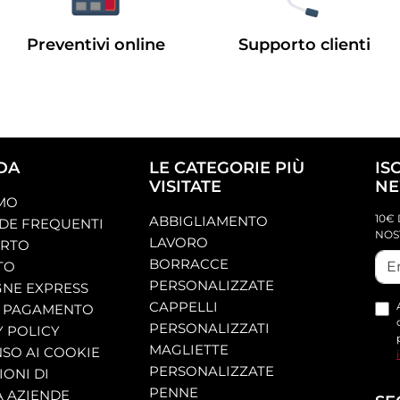
Preventivi online
Supporto clienti
DA
LE CATEGORIE PIÙ
IS
VISITATE
NE
AMO
10€ 
ABBIGLIAMENTO
E FREQUENTI
NOS
LAVORO
ORTO
BORRACCE
TO
PERSONALIZZATE
NE EXPRESS
CAPPELLI
 PAGAMENTO
PERSONALIZZATI
Y POLICY
MAGLIETTE
SO AI COOKIE
PERSONALIZZATE
ONI DI
PENNE
A AZIENDE