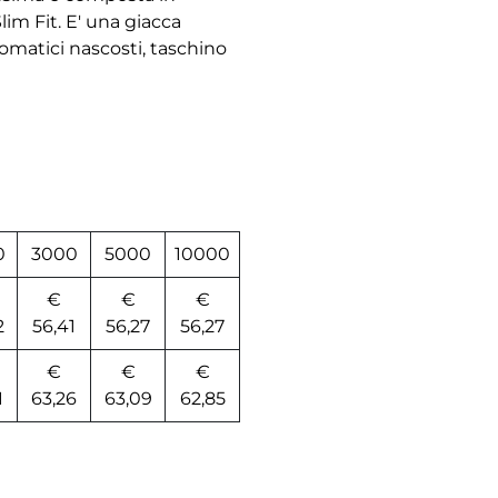
lim Fit. E' una giacca
omatici nascosti, taschino
0
3000
5000
10000
€
€
€
2
56,41
56,27
56,27
€
€
€
1
63,26
63,09
62,85