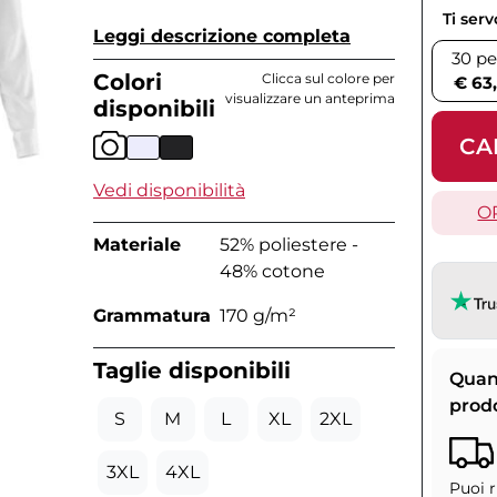
Ti ser
Leggi descrizione completa
30 pe
Colori
Clicca sul colore per
€ 63
visualizzare un anteprima
disponibili
CA
Vedi disponibilità
O
Materiale
52% poliestere -
48% cotone
Grammatura
170 g/m²
Taglie disponibili
Quan
prod
S
M
L
XL
2XL
3XL
4XL
Puoi r