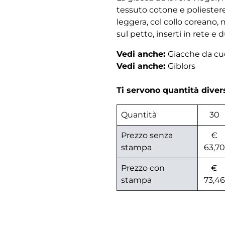
tessuto cotone e poliestere,
leggera, col collo coreano
sul petto, inserti in rete e 
Vedi anche:
Giacche da c
Vedi anche:
Giblors
Ti servono quantità dive
Quantità
30
Prezzo senza
€
stampa
63,70
Prezzo con
€
stampa
73,46