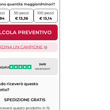
vono quantità maggiori/minori?
zzi
50 pezzi
100 pezzi
,84
€ 13,36
€ 13,14
LCOLA PREVENTIVO
RDINA UN CAMPIONE
2410
recensioni
do riceverò questo
otto?
SPEDIZIONE GRATIS
icevere questo prodotto in 15