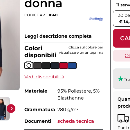
donna
Ti ser
30 pe
CODICE ART.
IB411
€ 14
Leggi descrizione completa
CA
Colori
Clicca sul colore per
visualizzare un anteprima
disponibili
O
Vedi disponibilità
Materiale
95% Poliestere, 5%
Elasthanne
Quan
prod
Grammatura
280 g/m²
Documenti
scheda tecnica
Puoi r