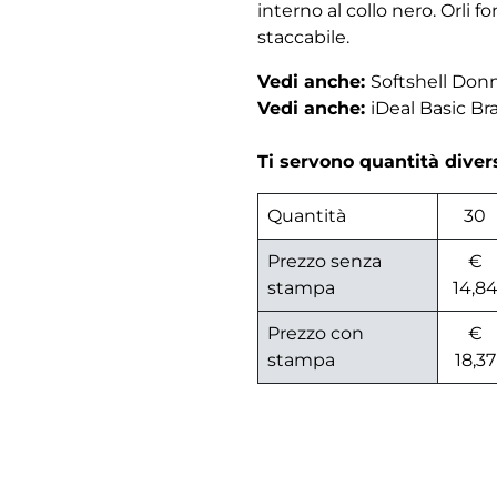
interno al collo nero. Orli
staccabile.
Vedi anche:
Softshell Don
Vedi anche:
iDeal Basic Br
Ti servono quantità dive
Quantità
30
Prezzo senza
€
stampa
14,8
Prezzo con
€
stampa
18,37