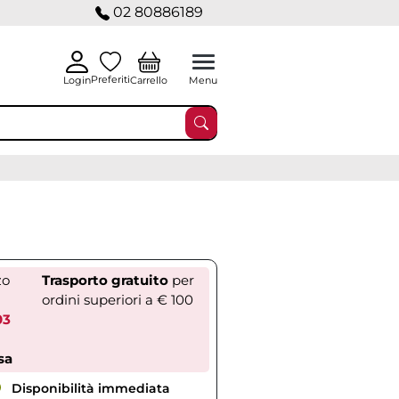
02 80886189
Preferiti
Carrello
Login
Menu
zo
Trasporto gratuito
per
ordini superiori a € 100
03
sa
Disponibilità immediata