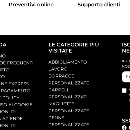
Preventivi online
Supporto clienti
DA
LE CATEGORIE PIÙ
IS
VISITATE
NE
AMO
10€ 
ABBIGLIAMENTO
E FREQUENTI
NOS
LAVORO
ORTO
BORRACCE
TO
PERSONALIZZATE
NE EXPRESS
CAPPELLI
 PAGAMENTO
PERSONALIZZATI
Y POLICY
MAGLIETTE
SO AI COOKIE
PERSONALIZZATE
ONI DI
PENNE
A AZIENDE
SE
PERSONALIZZATE
ONI DI