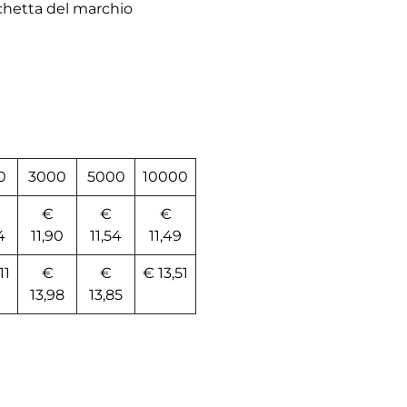
ichetta del marchio
0
3000
5000
10000
€
€
€
4
11,90
11,54
11,49
11
€
€
€ 13,51
13,98
13,85