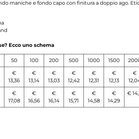
 fondo maniche e fondo capo con finitura a doppio ago. Et
na
and
rse? Ecco uno schema
50
100
200
500
1000
1500
200
€
€
€
€
€
€
€
4
13,36
13,14
13,03
12,42
12,31
12,13
12,0
€
€
€
€
€
€
€ 14,
17,08
16,56
16,14
15,71
14,58
14,29