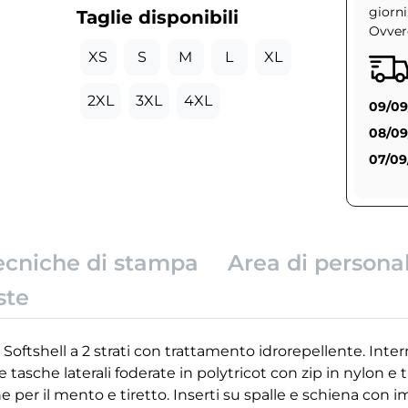
giorni
Taglie disponibili
Ovvero
XS
S
M
L
XL
2XL
3XL
4XL
09/09
08/09
07/09
ecniche di stampa
Area di persona
ste
. Softshell a 2 strati con trattamento idrorepellente. Inte
e tasche laterali foderate in polytricot con zip in nylon e t
 per il mento e tiretto. Inserti su spalle e schiena con i