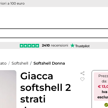
iori a 100 euro
2410
recensioni
zato
Softshell
Softshell Donna
Giacca
Prez
da:
softshell 2
€ 13,
Iva
strati
esclu