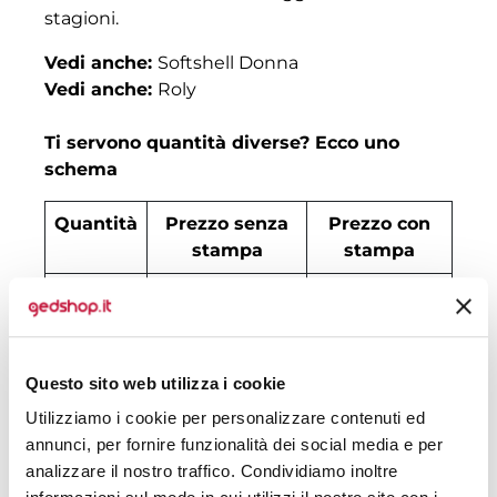
stagioni.
Vedi anche:
Softshell Donna
Vedi anche:
Roly
Ti servono quantità diverse? Ecco uno
schema
Quantità
Prezzo senza
Prezzo con
stampa
stampa
30
€ 17,85
€ 20,38
50
€ 16,66
€ 18,38
Questo sito web utilizza i cookie
100
€ 15,82
€ 16,66
Utilizziamo i cookie per personalizzare contenuti ed
200
€ 14,97
€ 15,95
annunci, per fornire funzionalità dei social media e per
analizzare il nostro traffico. Condividiamo inoltre
500
€ 14,29
€ 15,23