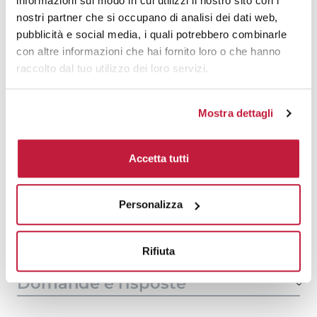
informazioni sul modo in cui utilizzi il nostro sito con i
1000
€ 13,11
€ 14,38
nostri partner che si occupano di analisi dei dati web,
pubblicità e social media, i quali potrebbero combinarle
1500
€ 13,02
€ 14,23
con altre informazioni che hai fornito loro o che hanno
raccolto dal tuo utilizzo dei loro servizi.
2000
€ 13,01
€ 14,02
3000
€ 12,99
€ 13,88
Mostra dettagli
5000
€ 12,95
€ 13,66
Accetta tutti
10000
€ 12,77
€ 13,45
Personalizza
Tecniche di stampa
Area di personalizzazione
Rifiuta
Domande e risposte