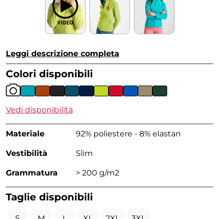
Leggi descrizione completa
Colori disponibili
Vedi disponibilità
Materiale
92% poliestere - 8% elastan
Vestibilità
Slim
Grammatura
> 200 g/m2
Taglie disponibili
S
M
L
XL
2XL
3XL