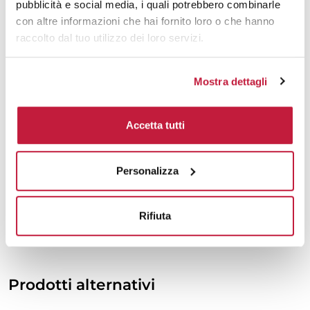
pubblicità e social media, i quali potrebbero combinarle
2000
€ 19,40
€ 20,11
con altre informazioni che hai fornito loro o che hanno
raccolto dal tuo utilizzo dei loro servizi.
3000
€ 19,38
€ 20,00
5000
€ 19,35
€ 19,84
Mostra dettagli
10000
€ 19,21
€ 19,67
Accetta tutti
Tecniche di stampa
Personalizza
Area di personalizzazione
Domande e risposte
Rifiuta
Prodotti alternativi