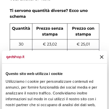
Ti servono quantità diverse? Ecco uno
schema
Quantità
Prezzo senza
Prezzo con
stampa
stampa
30
€ 23,02
€ 25,01
50
€ 22,13
€ 23,47
100
€ 21,50
€ 22,15
Questo sito web utilizza i cookie
200
€ 20,86
€ 21,60
Utilizziamo i cookie per personalizzare contenuti ed
500
€ 20,35
€ 21,05
annunci, per fornire funzionalità dei social media e per
analizzare il nostro traffico. Condividiamo inoltre
1000
€ 19,47
€ 20,39
informazioni sul modo in cui utilizzi il nostro sito con i
1500
€ 19,41
€ 20,28
nostri partner che si occupano di analisi dei dati web,