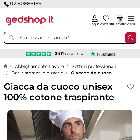
02 80886189
Login
Preferiti
Carrello
Menu
2411
recensioni
Home page
Abbigliamento Lavoro
Settori professionali
Bar, ristoranti e pizzerie
Giacche da cuoco
Giacca da cuoco unisex
100% cotone traspirante