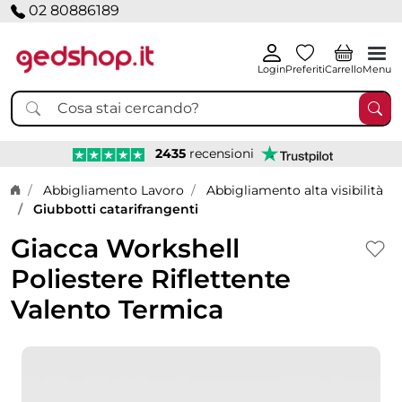
02 80886189
Login
Preferiti
Carrello
Menu
2435
recensioni
Home page
Abbigliamento Lavoro
Abbigliamento alta visibilità
Giubbotti catarifrangenti
Giacca Workshell
Poliestere Riflettente
Valento Termica