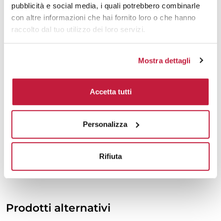
pubblicità e social media, i quali potrebbero combinarle
2000
€ 47,57
€ 53,06
con altre informazioni che hai fornito loro o che hanno
raccolto dal tuo utilizzo dei loro servizi.
3000
€ 47,41
€ 52,91
5000
€ 47,27
€ 52,77
Mostra dettagli
10000
€ 47,27
€ 52,55
Accetta tutti
Tecniche di stampa
Personalizza
Area di personalizzazione
Rifiuta
Domande e risposte
Prodotti alternativi