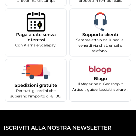
l’anteprima di stampa.
prodotti in tempo reale.
Supporto clienti
Paga a rate senza
interessi
Sempre attivo dal lunedì al
Con Klarna e Scalapay.
venerdì via chat, email o
telefono.
Blogo
Il Magazine di Gedshop.it
Spedizioni gratuite
Articoli, guide, lasciati ispirare...
Per tutti gli ordini che
superano l’importo di € 100.
ISCRIVITI ALLA NOSTRA NEWSLETTER