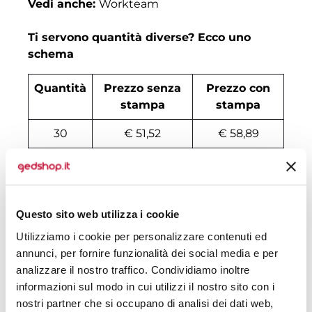
Vedi anche:
Workteam
Ti servono quantità diverse? Ecco uno
schema
Quantità
Prezzo senza
Prezzo con
stampa
stampa
30
€ 51,52
€ 58,89
50
€ 50,79
€ 58,95
100
€ 50,99
€ 55,63
Questo sito web utilizza i cookie
200
€ 49,79
€ 54,63
Utilizziamo i cookie per personalizzare contenuti ed
500
€ 49,05
€ 54,06
annunci, per fornire funzionalità dei social media e per
analizzare il nostro traffico. Condividiamo inoltre
1000
€ 47,86
€ 53,34
informazioni sul modo in cui utilizzi il nostro sito con i
nostri partner che si occupano di analisi dei dati web,
1500
€ 47,72
€ 53,20