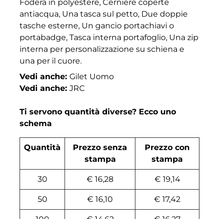
Fodera in polyestere, Cerniere coperte
antiacqua, Una tasca sul petto, Due doppie
tasche esterne, Un gancio portachiavi o
portabadge, Tasca interna portafoglio, Una zip
interna per personalizzazione su schiena e
una per il cuore.
Vedi anche:
Gilet Uomo
Vedi anche:
JRC
Ti servono quantità diverse? Ecco uno
schema
Quantità
Prezzo senza
Prezzo con
stampa
stampa
30
€ 16,28
€ 19,14
50
€ 16,10
€ 17,42