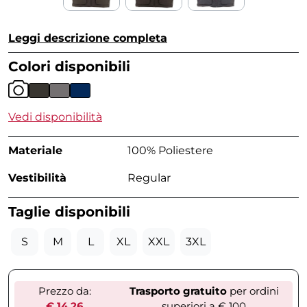
Leggi descrizione completa
Colori disponibili
Vedi disponibilità
Materiale
100% Poliestere
Vestibilità
Regular
Taglie disponibili
S
M
L
XL
XXL
3XL
Prezzo da:
Trasporto gratuito
per ordini
€ 14,26
superiori a € 100