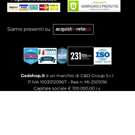
Siamo presenti su
Gedshop.it
è un marchio di G&D Group S.r.l.
P.IVA 10030120967 - Rea n. MI-2501016
Capitale sociale € 100.000,00 i.v.
Sede legale, Uffici Commerciali: Via Giuseppe Govone,
14 - 20154 Milano (MI)
Tel. 02 80886189
-
Mail. commerciale@gedshop.it
© 2026 GEDSHOP. ALL RIGHTS RESERVED.