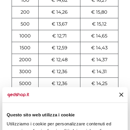
100
€ 14,62
€ 16,27
200
€ 14,26
€ 15,80
500
€ 13,67
€ 15,12
1000
€ 12,71
€ 14,65
1500
€ 12,59
€ 14,43
2000
€ 12,48
€ 14,37
3000
€ 12,36
€ 14,31
5000
€ 12,36
€ 14,25
10000
€ 12,29
€ 14,08
Tecniche di stampa
Questo sito web utilizza i cookie
Utilizziamo i cookie per personalizzare contenuti ed