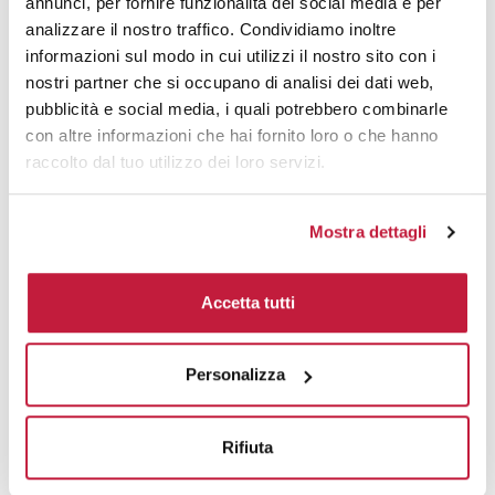
Area di personalizzazione
annunci, per fornire funzionalità dei social media e per
analizzare il nostro traffico. Condividiamo inoltre
Domande e risposte
informazioni sul modo in cui utilizzi il nostro sito con i
nostri partner che si occupano di analisi dei dati web,
pubblicità e social media, i quali potrebbero combinarle
con altre informazioni che hai fornito loro o che hanno
Prodotti alternativi
raccolto dal tuo utilizzo dei loro servizi.
Mostra dettagli
Accetta tutti
Personalizza
Rifiuta