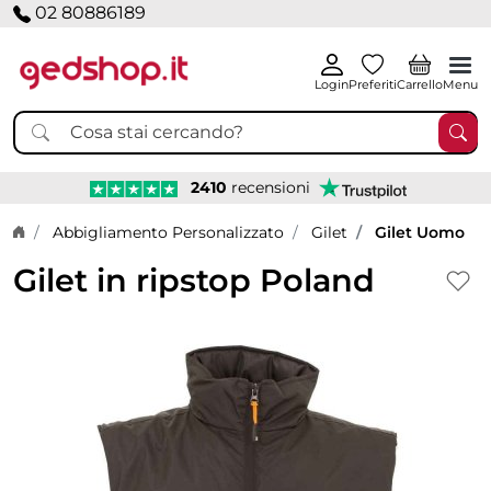
02 80886189
Login
Preferiti
Carrello
Menu
2410
recensioni
Home page
Abbigliamento Personalizzato
Gilet
Gilet Uomo
Gilet in ripstop Poland