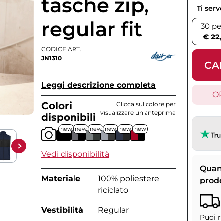
tasche zip,
Ti ser
regular fit
30 pe
€ 22
CODICE ART.
JN1310
CA
Leggi descrizione completa
O
Colori
Clicca sul colore per
visualizzare un anteprima
disponibili
new
new
new
new
new
new
Vedi disponibilità
Quan
Materiale
100% poliestere
prod
riciclato
Vestibilità
Regular
Puoi r