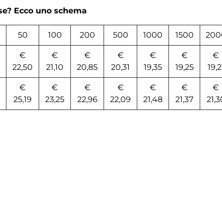
rse? Ecco uno schema
50
100
200
500
1000
1500
200
€
€
€
€
€
€
€
22,50
21,10
20,85
20,31
19,35
19,25
19,2
€
€
€
€
€
€
€
25,19
23,25
22,96
22,09
21,48
21,37
21,3