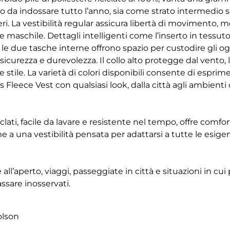
co da indossare tutto l’anno, sia come strato intermedio
ri. La vestibilità regular assicura libertà di movimento, 
te maschile. Dettagli intelligenti come l’inserto in tessut
 le due tasche interne offrono spazio per custodire gli og
sicurezza e durevolezza. Il collo alto protegge dal vento, 
 stile. La varietà di colori disponibili consente di espri
 Fleece Vest con qualsiasi look, dalla città agli ambienti
iclati, facile da lavare e resistente nel tempo, offre comf
eme a una vestibilità pensata per adattarsi a tutte le esige
 all’aperto, viaggi, passeggiate in città e situazioni in cui
ssare inosservati.
olson