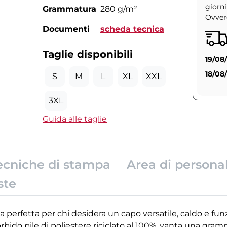
giorni
Grammatura
280 g/m²
Ovvero
Documenti
scheda tecnica
Taglie disponibili
19/08
18/08
S
M
L
XL
XXL
3XL
Guida alle taglie
ecniche di stampa
Area di persona
ste
ta perfetta per chi desidera un capo versatile, caldo e fun
rbido pile di poliestere riciclato al 100%, vanta una gra