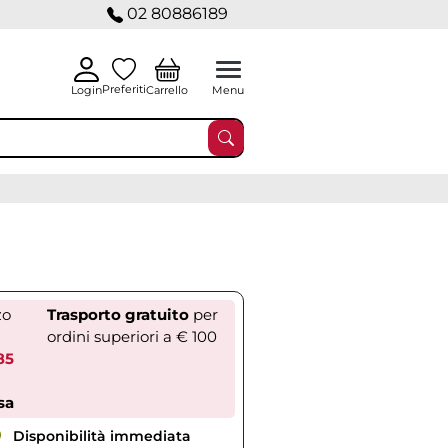
02 80886189
Preferiti
Carrello
Login
Menu
zo
Trasporto gratuito
per
ordini superiori a € 100
85
sa
Disponibilità immediata