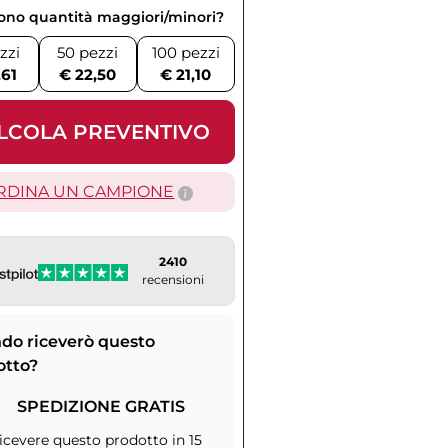
vono quantità maggiori/minori?
zzi
50 pezzi
100 pezzi
,61
€ 22,50
€ 21,10
LCOLA PREVENTIVO
RDINA UN CAMPIONE
2410
recensioni
do riceverò questo
otto?
SPEDIZIONE GRATIS
icevere questo prodotto in 15