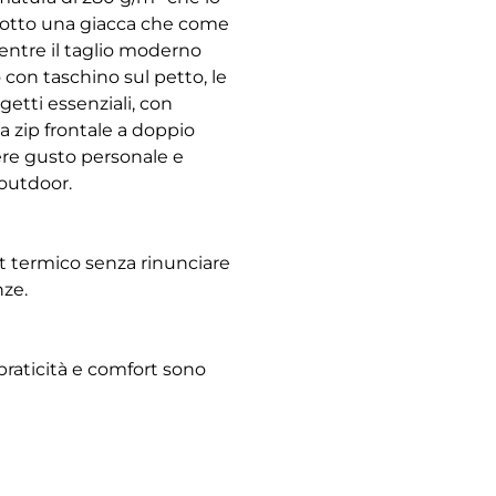
 sotto una giacca che come
mentre il taglio moderno
o con taschino sul petto, le
getti essenziali, con
la zip frontale a doppio
mere gusto personale e
 outdoor.
ort termico senza rinunciare
nze.
 praticità e comfort sono