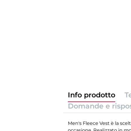
Info prodotto
T
Domande e rispo
Men's Fleece Vest è la scel
occasione. Realizzato in mo