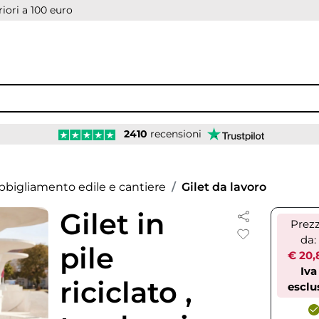
iori a 100 euro
2410
recensioni
bbigliamento edile e cantiere
Gilet da lavoro
Gilet in
Prez
da:
pile
€ 20,
Iva
riciclato ,
esclu