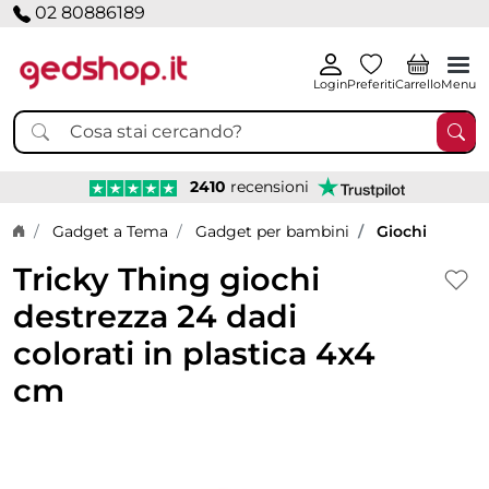
02 80886189
Login
Preferiti
Carrello
Menu
2410
recensioni
Home page
Gadget a Tema
Gadget per bambini
Giochi
Tricky Thing giochi
destrezza 24 dadi
colorati in plastica 4x4
cm