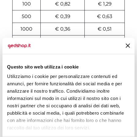
100
€ 0,82
€ 1,29
500
€ 0,39
€ 0,63
1000
€ 0,36
€ 0,51
2000
€ 0,36
€ 0,47
3000
€ 0,36
€ 0,44
4000
€ 0,36
€ 0,42
Questo sito web utilizza i cookie
Utilizziamo i cookie per personalizzare contenuti ed
5000
€ 0,36
€ 0,41
annunci, per fornire funzionalità dei social media e per
analizzare il nostro traffico. Condividiamo inoltre
6000
€ 0,36
€ 0,40
informazioni sul modo in cui utilizzi il nostro sito con i
7000
€ 0,35
€ 0,40
nostri partner che si occupano di analisi dei dati web,
pubblicità e social media, i quali potrebbero combinarle
8000
€ 0,35
€ 0,38
con altre informazioni che hai fornito loro o che hanno
raccolto dal tuo utilizzo dei loro servizi.
10000
€ 0,34
€ 0,37