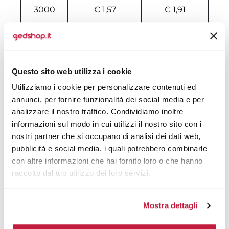
3000
€ 1,57
€ 1,91
4000
€ 1,56
€ 1,85
5000
€ 1,54
€ 1,81
Questo sito web utilizza i cookie
6000
€ 1,52
€ 1,78
Utilizziamo i cookie per personalizzare contenuti ed
7000
€ 1,51
€ 1,77
annunci, per fornire funzionalità dei social media e per
analizzare il nostro traffico. Condividiamo inoltre
8000
€ 1,51
€ 1,75
informazioni sul modo in cui utilizzi il nostro sito con i
10000
€ 1,51
€ 1,71
nostri partner che si occupano di analisi dei dati web,
pubblicità e social media, i quali potrebbero combinarle
con altre informazioni che hai fornito loro o che hanno
Tecniche di stampa
raccolto dal tuo utilizzo dei loro servizi.
Area di personalizzazione
Mostra dettagli
Domande e risposte