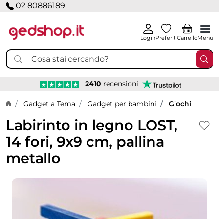
02 80886189
Login
Preferiti
Carrello
Menu
2410
recensioni
Home page
Gadget a Tema
Gadget per bambini
Giochi
Labirinto in legno LOST,
14 fori, 9x9 cm, pallina
metallo