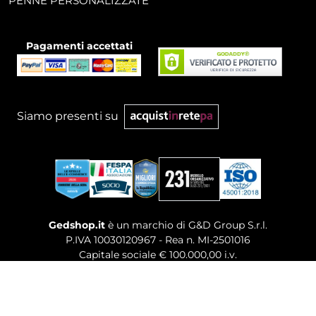
PENNE PERSONALIZZATE
Pagamenti accettati
Siamo presenti su
Gedshop.it
è un marchio di G&D Group S.r.l.
P.IVA 10030120967 - Rea n. MI-2501016
Capitale sociale € 100.000,00 i.v.
Sede legale, Uffici Commerciali: Via Giuseppe Govone,
14 - 20154 Milano (MI)
Tel. 02 80886189
-
Mail. commerciale@gedshop.it