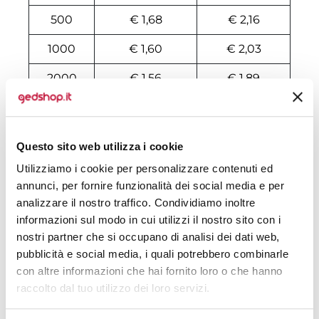
500
€ 1,68
€ 2,16
1000
€ 1,60
€ 2,03
2000
€ 1,56
€ 1,89
3000
€ 1,55
€ 1,85
4000
€ 1,54
€ 1,81
Questo sito web utilizza i cookie
5000
€ 1,54
€ 1,78
Utilizziamo i cookie per personalizzare contenuti ed
annunci, per fornire funzionalità dei social media e per
6000
€ 1,53
€ 1,76
analizzare il nostro traffico. Condividiamo inoltre
informazioni sul modo in cui utilizzi il nostro sito con i
7000
€ 1,53
€ 1,75
nostri partner che si occupano di analisi dei dati web,
8000
€ 1,53
€ 1,74
pubblicità e social media, i quali potrebbero combinarle
con altre informazioni che hai fornito loro o che hanno
10000
€ 1,53
€ 1,71
raccolto dal tuo utilizzo dei loro servizi.