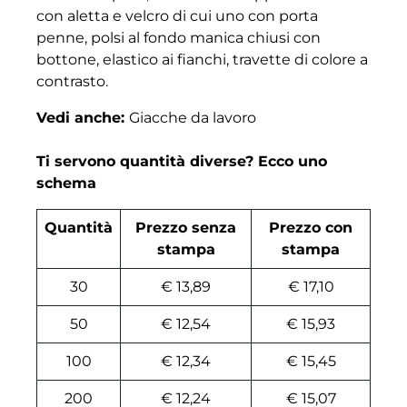
con aletta e velcro di cui uno con porta
penne, polsi al fondo manica chiusi con
bottone, elastico ai fianchi, travette di colore a
contrasto.
Vedi anche:
Giacche da lavoro
Ti servono quantità diverse? Ecco uno
schema
Quantità
Prezzo senza
Prezzo con
stampa
stampa
30
€ 13,89
€ 17,10
50
€ 12,54
€ 15,93
100
€ 12,34
€ 15,45
200
€ 12,24
€ 15,07