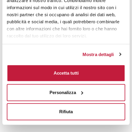
Domande e risposte
analizzare il nostro traffico. Condividiamo inoltre
informazioni sul modo in cui utilizzi il nostro sito con i
nostri partner che si occupano di analisi dei dati web,
pubblicità e social media, i quali potrebbero combinarle
Prodotti alternativi
con altre informazioni che hai fornito loro o che hanno
raccolto dal tuo utilizzo dei loro servizi.
Mostra dettagli
Accetta tutti
Personalizza
Rifiuta