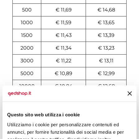
500
€ 11,69
€ 14,68
1000
€ 11,59
€ 13,65
1500
€ 11,43
€ 13,39
2000
€ 11,34
€ 13,23
3000
€ 11,22
€ 13,11
5000
€ 10,89
€ 12,99
10000
€ 10,84
€ 12,68
Tecniche di stampa
Questo sito web utilizza i cookie
Area di personalizzazione
Utilizziamo i cookie per personalizzare contenuti ed
annunci, per fornire funzionalità dei social media e per