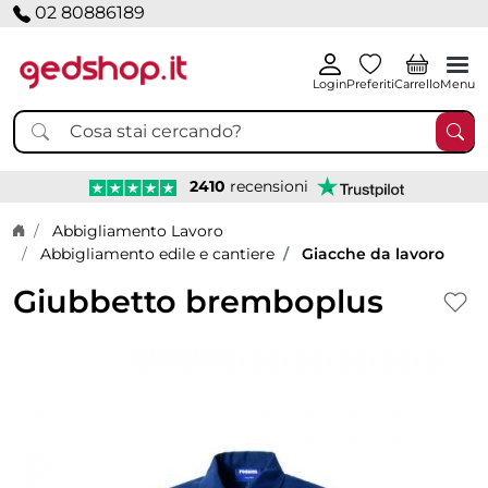
02 80886189
Login
Preferiti
Carrello
Menu
2410
recensioni
Home page
Abbigliamento Lavoro
Abbigliamento edile e cantiere
Giacche da lavoro
Giubbetto bremboplus