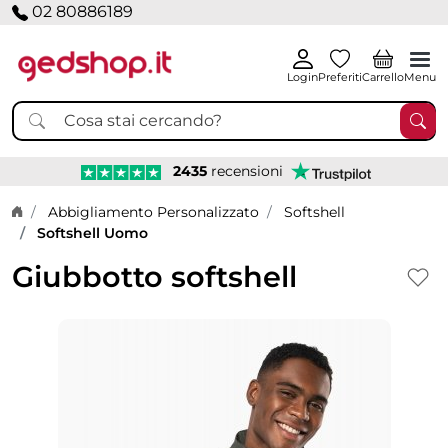
02 80886189
Login
Preferiti
Carrello
Menu
2435
recensioni
Home page
Abbigliamento Personalizzato
Softshell
Softshell Uomo
Giubbotto softshell