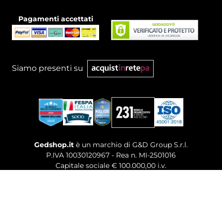
Pagamenti accettati
Siamo presenti su
Gedshop.it
è un marchio di G&D Group S.r.l.
P.IVA 10030120967 - Rea n. MI-2501016
Capitale sociale € 100.000,00 i.v.
Sede legale, Uffici Commerciali: Via Giuseppe Govone,
14 - 20154 Milano (MI)
Tel. 02 80886189
-
Mail. commerciale@gedshop.it