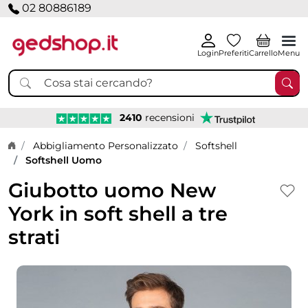
02 80886189
Login
Preferiti
Carrello
Menu
2410
recensioni
Home page
Abbigliamento Personalizzato
Softshell
Softshell Uomo
Giubotto uomo New
York in soft shell a tre
strati