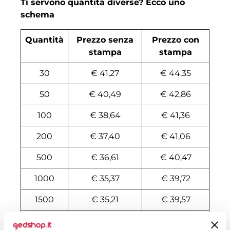
Ti servono quantità diverse? Ecco uno
schema
Quantità
Prezzo senza
Prezzo con
stampa
stampa
30
€ 41,27
€ 44,35
50
€ 40,49
€ 42,86
100
€ 38,64
€ 41,36
200
€ 37,40
€ 41,06
500
€ 36,61
€ 40,47
1000
€ 35,37
€ 39,72
1500
€ 35,21
€ 39,57
2000
€ 35,06
€ 39,50