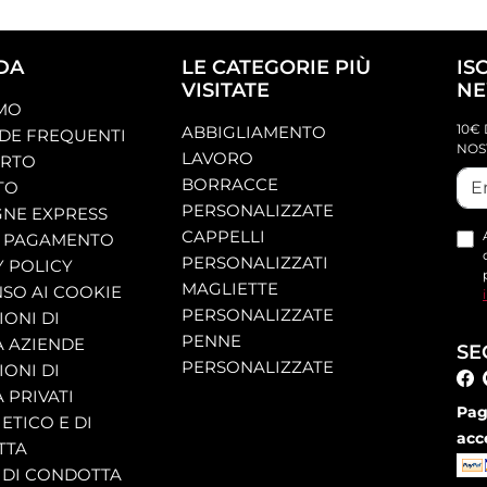
DA
LE CATEGORIE PIÙ
IS
VISITATE
NE
AMO
10€ 
ABBIGLIAMENTO
E FREQUENTI
NOS
LAVORO
ORTO
BORRACCE
TO
PERSONALIZZATE
NE EXPRESS
CAPPELLI
 PAGAMENTO
PERSONALIZZATI
Y POLICY
MAGLIETTE
SO AI COOKIE
PERSONALIZZATE
ONI DI
PENNE
A AZIENDE
SE
PERSONALIZZATE
ONI DI
 PRIVATI
Pag
ETICO E DI
acc
TTA
 DI CONDOTTA