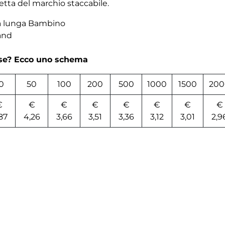
hetta del marchio staccabile.
a lunga Bambino
and
rse? Ecco uno schema
0
50
100
200
500
1000
1500
200
€
€
€
€
€
€
€
€
87
4,26
3,66
3,51
3,36
3,12
3,01
2,9