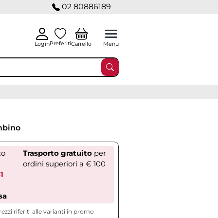
02 80886189
Preferiti
Carrello
Login
Menu
mbino
zo
Trasporto gratuito
per
ordini superiori a € 100
1
sa
rezzi riferiti alle varianti in promo