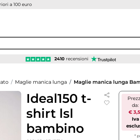
iori a 100 euro
2410
recensioni
zato
Maglie manica lunga
Maglie manica lunga Ba
Ideal150 t-
Prez
da:
shirt lsl
€ 3,5
Iva
bambino
esclu
* p