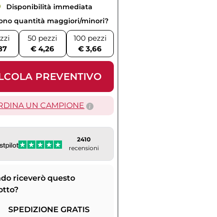
Disponibilità immediata
vono quantità maggiori/minori?
zzi
50 pezzi
100 pezzi
87
€ 4,26
€ 3,66
LCOLA PREVENTIVO
RDINA UN CAMPIONE
2410
recensioni
do riceverò questo
otto?
SPEDIZIONE GRATIS