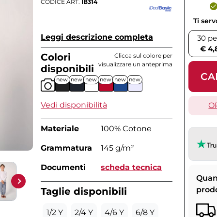
CODICE ART.
IB314
Ti ser
Leggi descrizione completa
30 pe
€ 4,
Colori
Clicca sul colore per
visualizzare un anteprima
disponibili
CA
new
new
new
new
new
new
Vedi disponibilità
O
Materiale
100% Cotone
Grammatura
145 g/m²
Documenti
scheda tecnica
Quan
prod
Taglie disponibili
1/2 Y
2/4 Y
4/6 Y
6/8 Y