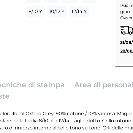
Puoi r
8/10 Y
10/12 Y
12/14 Y
giorni
Ovvero
31/08
28/08
ecniche di stampa
Area di persona
ste
olore Ideal Oxford Grey: 90% cotone / 10% viscosa. Maglia 
bolare dalla taglia 8/10 alla 12/14. Taglio dritto. Collo roton
o di rinforzo interno al collo tono su tono. Orli delle m