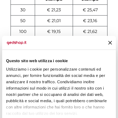
30
€ 21,23
€ 25,47
50
€ 21,01
€ 23,16
100
€ 19,15
€ 21,62
200
€ 18,71
€ 21,01
500
€ 17,96
€ 20,08
Questo sito web utilizza i cookie
1000
€ 16,77
€ 19,47
Utilizziamo i cookie per personalizzare contenuti ed
1500
€ 16,62
€ 19,16
annunci, per fornire funzionalità dei social media e per
analizzare il nostro traffico. Condividiamo inoltre
2000
€ 16,47
€ 19,08
informazioni sul modo in cui utilizzi il nostro sito con i
nostri partner che si occupano di analisi dei dati web,
3000
€ 16,33
€ 19,00
pubblicità e social media, i quali potrebbero combinarle
5000
€ 16,33
€ 18,93
con altre informazioni che hai fornito loro o che hanno
raccolto dal tuo utilizzo dei loro servizi.
10000
€ 16,25
€ 18,70