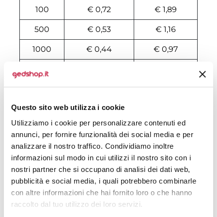
100
€ 0,72
€ 1,89
500
€ 0,53
€ 1,16
1000
€ 0,44
€ 0,97
2000
€ 0,41
€ 0,94
3000
€ 0,39
€ 0,85
Questo sito web utilizza i cookie
4000
€ 0,37
€ 0,82
Utilizziamo i cookie per personalizzare contenuti ed
5000
€ 0,37
€ 0,77
annunci, per fornire funzionalità dei social media e per
analizzare il nostro traffico. Condividiamo inoltre
6000
€ 0,37
€ 0,76
informazioni sul modo in cui utilizzi il nostro sito con i
7000
€ 0,37
€ 0,69
nostri partner che si occupano di analisi dei dati web,
pubblicità e social media, i quali potrebbero combinarle
8000
€ 0,35
€ 0,65
con altre informazioni che hai fornito loro o che hanno
raccolto dal tuo utilizzo dei loro servizi.
10000
€ 0,34
€ 0,58