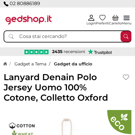
02 80886189
Login
Preferiti
Carrello
Menu
2435
recensioni
Home page
Gadget a Tema
Gadget da ufficio
Lanyard Denain Polo
Jersey Uomo 100%
Cotone, Colletto Oxford