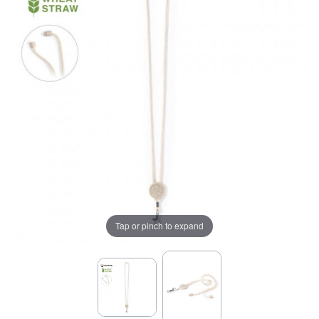
Tap or pinch to expand