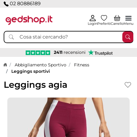
02 80886189
Login
Preferiti
Carrello
Menu
2411
recensioni
Home page
Abbigliamento Sportivo
Fitness
Leggings sportivi
Leggings agia