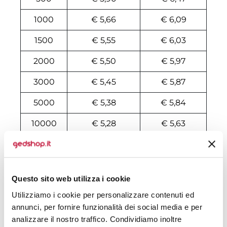
1000
€ 5,66
€ 6,09
1500
€ 5,55
€ 6,03
2000
€ 5,50
€ 5,97
3000
€ 5,45
€ 5,87
5000
€ 5,38
€ 5,84
10000
€ 5,28
€ 5,63
Tecniche di stampa
Questo sito web utilizza i cookie
Area di personalizzazione
Utilizziamo i cookie per personalizzare contenuti ed
annunci, per fornire funzionalità dei social media e per
Domande e risposte
analizzare il nostro traffico. Condividiamo inoltre