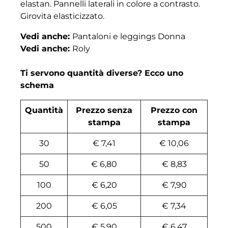
elastan. Pannelli laterali in colore a contrasto.
Girovita elasticizzato.
Vedi anche:
Pantaloni e leggings Donna
Vedi anche:
Roly
Ti servono quantità diverse? Ecco uno
schema
Quantità
Prezzo senza
Prezzo con
stampa
stampa
30
€ 7,41
€ 10,06
50
€ 6,80
€ 8,83
100
€ 6,20
€ 7,90
200
€ 6,05
€ 7,34
500
€ 5,90
€ 6,47