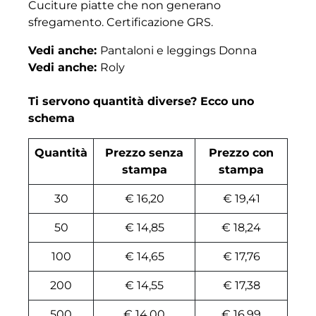
Cuciture piatte che non generano
sfregamento. Certificazione GRS.
Vedi anche:
Pantaloni e leggings Donna
Vedi anche:
Roly
Ti servono quantità diverse? Ecco uno
schema
Quantità
Prezzo senza
Prezzo con
stampa
stampa
30
€ 16,20
€ 19,41
50
€ 14,85
€ 18,24
100
€ 14,65
€ 17,76
200
€ 14,55
€ 17,38
500
€ 14,00
€ 16,99