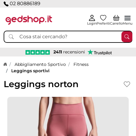
02 80886189
Login
Preferiti
Carrello
Menu
2411
recensioni
Home page
Abbigliamento Sportivo
Fitness
Leggings sportivi
Leggings norton