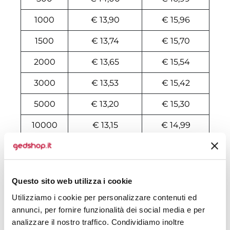
1000
€ 13,90
€ 15,96
1500
€ 13,74
€ 15,70
2000
€ 13,65
€ 15,54
3000
€ 13,53
€ 15,42
5000
€ 13,20
€ 15,30
10000
€ 13,15
€ 14,99
Tecniche di stampa
Questo sito web utilizza i cookie
Area di personalizzazione
Utilizziamo i cookie per personalizzare contenuti ed
annunci, per fornire funzionalità dei social media e per
Domande e risposte
analizzare il nostro traffico. Condividiamo inoltre