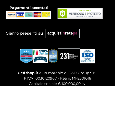
Pagamenti accettati
Siamo presenti su
Gedshop.it
è un marchio di G&D Group S.r.l.
P.IVA 10030120967 - Rea n. MI-2501016
Capitale sociale € 100.000,00 i.v.
Sede legale, Uffici Commerciali: Via Giuseppe Govone,
14 - 20154 Milano (MI)
Tel. 02 80886189
-
Mail. commerciale@gedshop.it