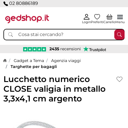
02 80886189
Login
Preferiti
Carrello
Menu
2435
recensioni
Home page
Gadget a Tema
Agenzia viaggi
Targhette per bagagli
Lucchetto numerico
CLOSE valigia in metallo
3,3x4,1 cm argento