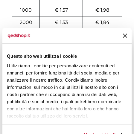
1000
€ 1,57
€ 1,98
2000
€ 1,53
€ 1,84
3000
€ 1,52
€ 1,80
4000
€ 1,50
€ 1,76
Questo sito web utilizza i cookie
5000
€ 1,50
€ 1,73
Utilizziamo i cookie per personalizzare contenuti ed
6000
€ 1,49
€ 1,71
annunci, per fornire funzionalità dei social media e per
analizzare il nostro traffico. Condividiamo inoltre
7000
€ 1,49
€ 1,70
informazioni sul modo in cui utilizzi il nostro sito con i
nostri partner che si occupano di analisi dei dati web,
8000
€ 1,49
€ 1,69
pubblicità e social media, i quali potrebbero combinarle
10000
€ 1,49
€ 1,66
con altre informazioni che hai fornito loro o che hanno
raccolto dal tuo utilizzo dei loro servizi.
Tecniche di stampa