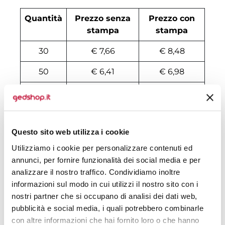
Quantità
Prezzo senza
Prezzo con
stampa
stampa
30
€ 7,66
€ 8,48
50
€ 6,41
€ 6,98
100
€ 4,90
€ 5,88
200
€ 4,47
€ 5,38
Questo sito web utilizza i cookie
500
€ 4,22
€ 4,33
Utilizziamo i cookie per personalizzare contenuti ed
1000
€ 3,78
€ 4,03
annunci, per fornire funzionalità dei social media e per
analizzare il nostro traffico. Condividiamo inoltre
1500
€ 3,74
€ 3,93
informazioni sul modo in cui utilizzi il nostro sito con i
2000
€ 3,62
€ 3,83
nostri partner che si occupano di analisi dei dati web,
pubblicità e social media, i quali potrebbero combinarle
3000
€ 3,56
€ 3,78
con altre informazioni che hai fornito loro o che hanno