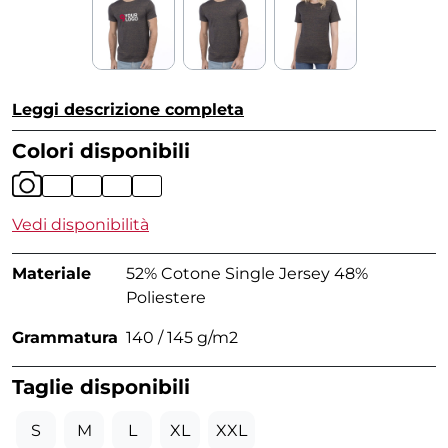
Leggi descrizione completa
Colori disponibili
Vedi disponibilità
Materiale
52% Cotone Single Jersey 48%
Poliestere
Grammatura
140 / 145 g/m2
Taglie disponibili
S
M
L
XL
XXL