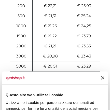
200
€ 22,21
€ 25,93
500
€ 21,31
€ 25,24
1000
€ 21,26
€ 24,25
1500
€ 21,22
€ 23,79
2000
€ 21,21
€ 23,53
3000
€ 20,98
€ 23,43
5000
€ 20,51
€ 23,29
10000
€ 20,31
€ 22,91
Tecniche di stampa
Questo sito web utilizza i cookie
Utilizziamo i cookie per personalizzare contenuti ed
Area di personalizzazione
annunci, per fornire funzionalità dei social media e per