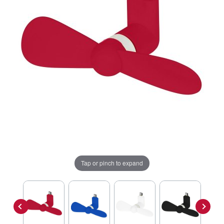
Tap or pinch to expand