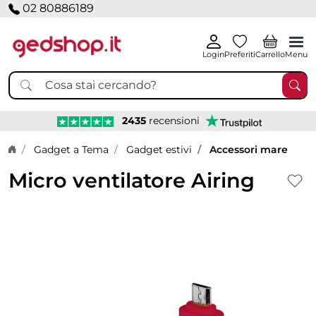
02 80886189
Login
Preferiti
Carrello
Menu
2435
recensioni
Home page
Gadget a Tema
Gadget estivi
Accessori mare
Micro ventilatore Airing