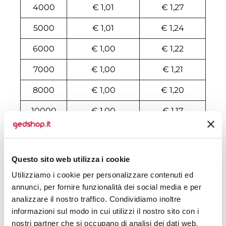
4000
€ 1,01
€ 1,27
5000
€ 1,01
€ 1,24
6000
€ 1,00
€ 1,22
7000
€ 1,00
€ 1,21
8000
€ 1,00
€ 1,20
10000
€ 1,00
€ 1,17
Tecniche di stampa
Questo sito web utilizza i cookie
Domande e risposte
Utilizziamo i cookie per personalizzare contenuti ed
annunci, per fornire funzionalità dei social media e per
analizzare il nostro traffico. Condividiamo inoltre
informazioni sul modo in cui utilizzi il nostro sito con i
Prodotti alternativi
nostri partner che si occupano di analisi dei dati web,