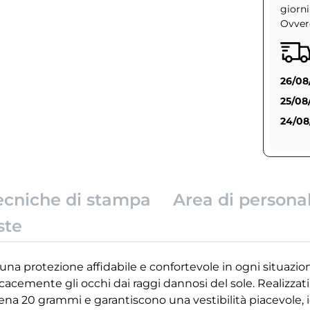
giorni
Ovvero
26/08
25/08
24/08
ecniche di stampa
Area di persona
ste
una protezione affidabile e confortevole in ogni situazione,
emente gli occhi dai raggi dannosi del sole. Realizzati 
ena 20 grammi e garantiscono una vestibilità piacevole,