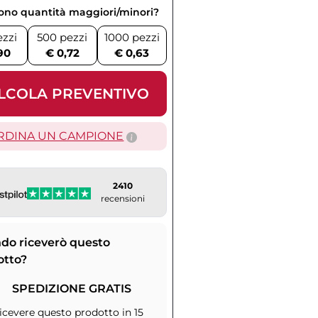
vono quantità maggiori/minori?
ezzi
500 pezzi
1000 pezzi
90
€ 0,72
€ 0,63
LCOLA PREVENTIVO
RDINA UN CAMPIONE
2410
recensioni
do riceverò questo
otto?
SPEDIZIONE GRATIS
icevere questo prodotto in 15