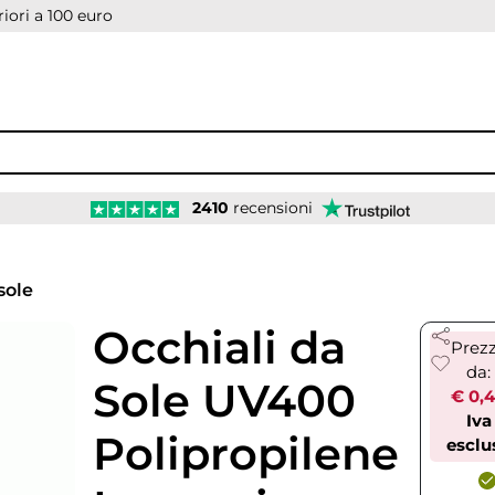
iori a 100 euro
2410
recensioni
sole
Occhiali da
Prez
da:
Sole UV400
€ 0,
Iva
Polipropilene
esclu