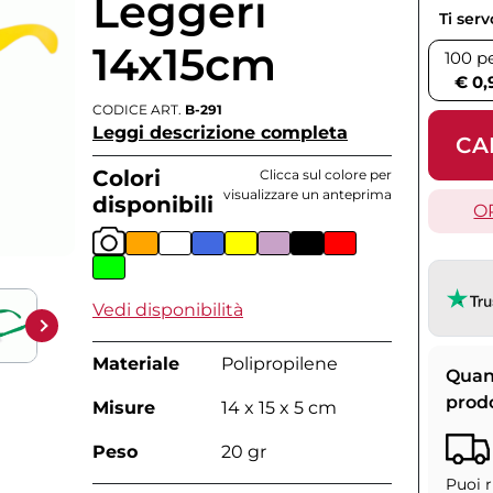
Leggeri
Ti ser
14x15cm
100 p
€ 0,
CODICE ART.
B-291
Leggi descrizione completa
CA
Colori
Clicca sul colore per
visualizzare un anteprima
disponibili
O
Vedi disponibilità
Materiale
Polipropilene
Quan
prod
Misure
14 x 15 x 5 cm
Peso
20 gr
Puoi r