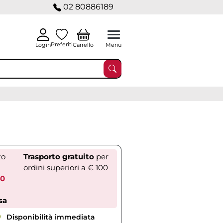
02 80886189
Preferiti
Carrello
Login
Menu
zo
Trasporto gratuito
per
ordini superiori a € 100
40
sa
Disponibilità immediata