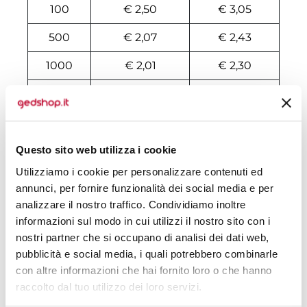
100
€ 2,50
€ 3,05
500
€ 2,07
€ 2,43
1000
€ 2,01
€ 2,30
2000
€ 1,98
€ 2,21
3000
€ 1,97
€ 2,19
4000
€ 1,96
€ 2,15
Questo sito web utilizza i cookie
Utilizziamo i cookie per personalizzare contenuti ed
5000
€ 1,96
€ 2,14
annunci, per fornire funzionalità dei social media e per
analizzare il nostro traffico. Condividiamo inoltre
6000
€ 1,96
€ 2,13
informazioni sul modo in cui utilizzi il nostro sito con i
7000
€ 1,96
€ 2,12
nostri partner che si occupano di analisi dei dati web,
pubblicità e social media, i quali potrebbero combinarle
8000
€ 1,96
€ 2,10
con altre informazioni che hai fornito loro o che hanno
raccolto dal tuo utilizzo dei loro servizi.
10000
€ 1,96
€ 2,08