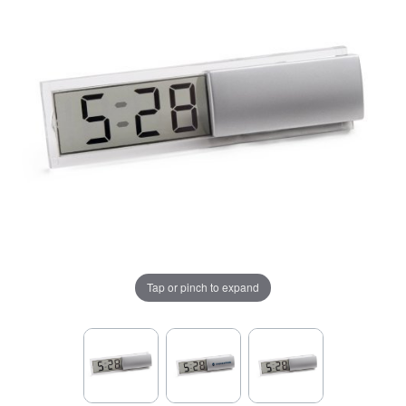
Tap or pinch to expand