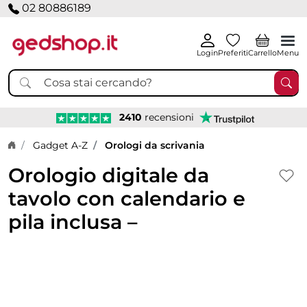
02 80886189
Login
Preferiti
Carrello
Menu
2410
recensioni
Home page
Gadget A-Z
Orologi da scrivania
Orologio digitale da
tavolo con calendario e
pila inclusa –