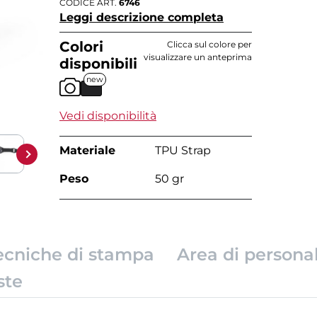
CODICE ART.
6746
Leggi descrizione completa
Colori
Clicca sul colore per
visualizzare un anteprima
disponibili
new
Vedi disponibilità
Materiale
TPU Strap
Peso
50 gr
ecniche di stampa
Area di persona
ste