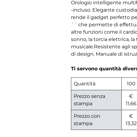
Orologio intelligente mult
-incluso. Elegante custodia 
rende il gadget perfetto per
´´ che permette di effettua
altre funzioni come il card
sonno, la torcia elettrica, la
musicale.Resistente agli sp
di design. Manuale di istru
Ti servono quantità dive
Quantità
100
Prezzo senza
€
stampa
11,66
Prezzo con
€
stampa
13,32