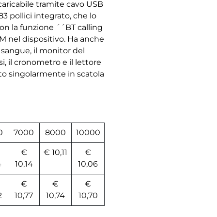
caricabile tramite cavo USB
3 pollici integrato, che lo
 Con la funzione ´´BT calling
M nel dispositivo. Ha anche
 sangue, il monitor del
si, il cronometro e il lettore
to singolarmente in scatola
0
7000
8000
10000
€
€ 10,11
€
4
10,14
10,06
€
€
€
2
10,77
10,74
10,70