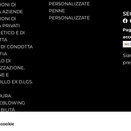
PERSONALIZZATE
ONI DI
PENNE
A AZIENDE
SE
PERSONALIZZATE
ONI DI
 PRIVATI
Pag
ETICO E DI
acc
TTA
 DI CONDOTTA
FIA
Si
O DI
pre
ZZAZIONE,
NE E
LLO EX D.LGS.
DURA
EBLOWING
BILITÀ
 cookie