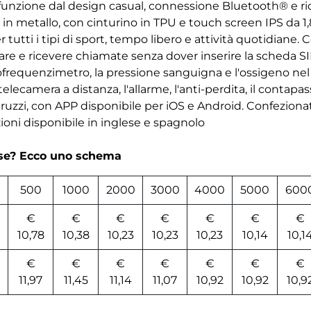
ifunzione dal design casual, connessione Bluetooth® e ri
in metallo, con cinturino in TPU e touch screen IPS da 1,8
 tutti i tipi di sport, tempo libero e attività quotidiane.
re e ricevere chiamate senza dover inserire la scheda SI
iofrequenzimetro, la pressione sanguigna e l'ossigeno nel
 telecamera a distanza, l'allarme, l'anti-perdita, il contapas
ruzzi, con APP disponibile per iOS e Android. Confeziona
zioni disponibile in inglese e spagnolo
rse? Ecco uno schema
500
1000
2000
3000
4000
5000
600
€
€
€
€
€
€
€
10,78
10,38
10,23
10,23
10,23
10,14
10,1
€
€
€
€
€
€
€
11,97
11,45
11,14
11,07
10,92
10,92
10,9