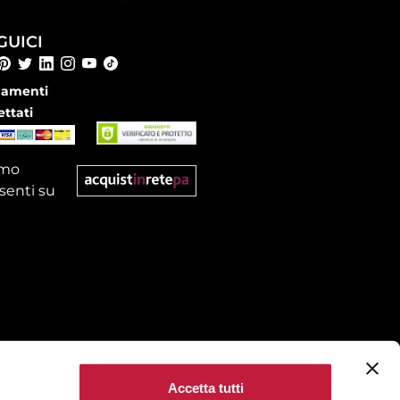
GUICI
amenti
ettati
amo
senti su
Accetta tutti