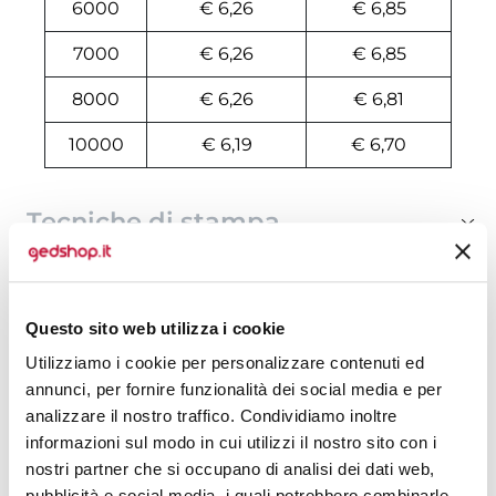
6000
€ 6,26
€ 6,85
7000
€ 6,26
€ 6,85
8000
€ 6,26
€ 6,81
10000
€ 6,19
€ 6,70
Tecniche di stampa
Area di personalizzazione
Questo sito web utilizza i cookie
Domande e risposte
Utilizziamo i cookie per personalizzare contenuti ed
annunci, per fornire funzionalità dei social media e per
analizzare il nostro traffico. Condividiamo inoltre
Prodotti alternativi
informazioni sul modo in cui utilizzi il nostro sito con i
nostri partner che si occupano di analisi dei dati web,
pubblicità e social media, i quali potrebbero combinarle