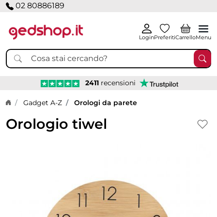
02 80886189
Login
Preferiti
Carrello
Menu
2411
recensioni
Home page
Gadget A-Z
Orologi da parete
Orologio tiwel