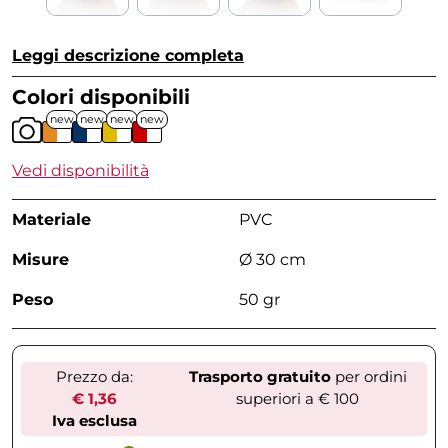
Leggi descrizione completa
Colori disponibili
new
new
new
new
Vedi disponibilità
Materiale
PVC
Misure
Ø 30 cm
Peso
50 gr
Prezzo da:
Trasporto gratuito
per ordini
€ 1,36
superiori a € 100
Iva esclusa