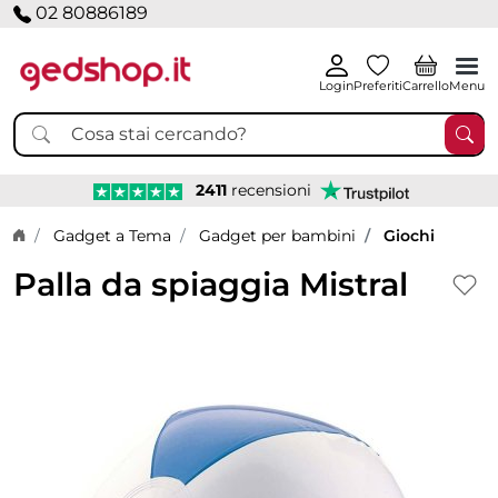
02 80886189
Login
Preferiti
Carrello
Menu
2411
recensioni
Home page
Gadget a Tema
Gadget per bambini
Giochi
Palla da spiaggia Mistral