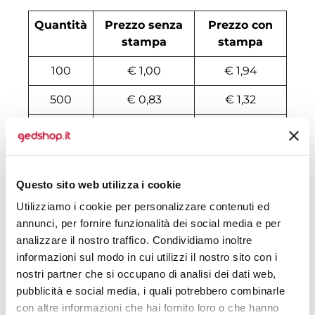
Quantità
Prezzo senza
Prezzo con
stampa
stampa
100
€ 1,00
€ 1,94
500
€ 0,83
€ 1,32
1000
€ 0,74
€ 1,16
2000
€ 0,71
€ 1,13
Questo sito web utilizza i cookie
3000
€ 0,69
€ 1,06
Utilizziamo i cookie per personalizzare contenuti ed
4000
€ 0,67
€ 1,04
annunci, per fornire funzionalità dei social media e per
analizzare il nostro traffico. Condividiamo inoltre
5000
€ 0,67
€ 0,99
informazioni sul modo in cui utilizzi il nostro sito con i
6000
€ 0,67
€ 0,98
nostri partner che si occupano di analisi dei dati web,
pubblicità e social media, i quali potrebbero combinarle
7000
€ 0,67
€ 0,93
con altre informazioni che hai fornito loro o che hanno