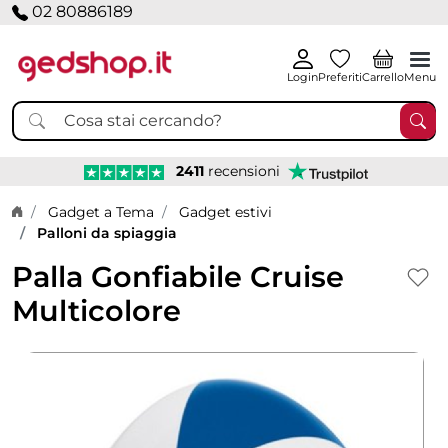
02 80886189
Login
Preferiti
Carrello
Menu
2411
recensioni
Home page
Gadget a Tema
Gadget estivi
Palloni da spiaggia
Palla Gonfiabile Cruise
Multicolore