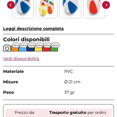
Leggi descrizione completa
Colori disponibili
new
new
new
new
new
new
Vedi disponibilità
Materiale
PVC
Misure
Ø 21 cm
Peso
37 gr
Prezzo da:
Trasporto gratuito
per ordini