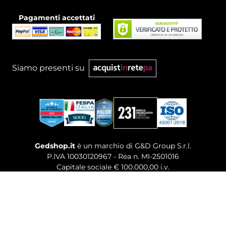
Pagamenti accettati
Siamo presenti su
Gedshop.it
è un marchio di G&D Group S.r.l.
P.IVA 10030120967 - Rea n. MI-2501016
Capitale sociale € 100.000,00 i.v.
Sede legale, Uffici Commerciali: Via Giuseppe Govone,
14 - 20154 Milano (MI)
Tel. 02 80886189
-
Mail. commerciale@gedshop.it