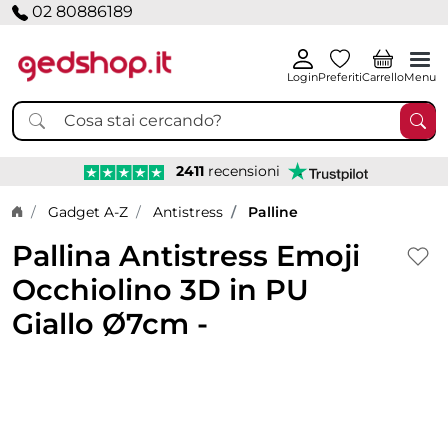
02 80886189
Login
Preferiti
Carrello
Menu
2411
recensioni
Home page
Gadget A-Z
Antistress
Palline
Pallina Antistress Emoji
Occhiolino 3D in PU
Giallo Ø7cm -