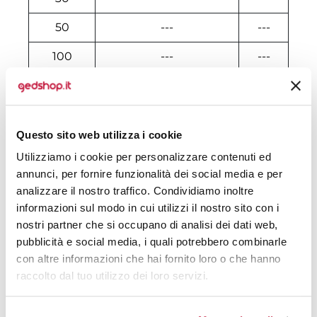
50
---
---
100
---
---
200
---
---
300
---
---
Questo sito web utilizza i cookie
500
€ 2,90
€ 2,90
Utilizziamo i cookie per personalizzare contenuti ed
1000
€ 2,60
€ 2,60
annunci, per fornire funzionalità dei social media e per
analizzare il nostro traffico. Condividiamo inoltre
2000
€ 2,55
€ 2,55
informazioni sul modo in cui utilizzi il nostro sito con i
nostri partner che si occupano di analisi dei dati web,
3000
€ 2,31
€ 2,31
pubblicità e social media, i quali potrebbero combinarle
con altre informazioni che hai fornito loro o che hanno
10000
€ 2,08
€ 2,08
raccolto dal tuo utilizzo dei loro servizi.
Tecniche di stampa