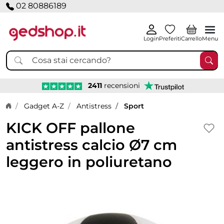
02 80886189
Login
Preferiti
Carrello
Menu
2411
recensioni
Home page
Gadget A-Z
Antistress
Sport
KICK OFF pallone
antistress calcio Ø7 cm
leggero in poliuretano