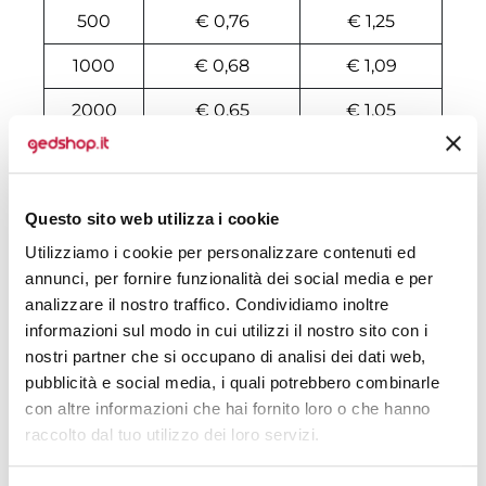
500
€ 0,76
€ 1,25
1000
€ 0,68
€ 1,09
2000
€ 0,65
€ 1,05
3000
€ 0,64
€ 0,98
4000
€ 0,62
€ 0,96
Questo sito web utilizza i cookie
5000
€ 0,62
€ 0,92
Utilizziamo i cookie per personalizzare contenuti ed
annunci, per fornire funzionalità dei social media e per
6000
€ 0,62
€ 0,91
analizzare il nostro traffico. Condividiamo inoltre
informazioni sul modo in cui utilizzi il nostro sito con i
7000
€ 0,62
€ 0,86
nostri partner che si occupano di analisi dei dati web,
8000
€ 0,60
€ 0,83
pubblicità e social media, i quali potrebbero combinarle
con altre informazioni che hai fornito loro o che hanno
10000
€ 0,59
€ 0,79
raccolto dal tuo utilizzo dei loro servizi.