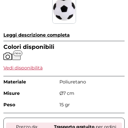
Leggi descrizione completa
Colori disponibili
new
Vedi disponibilità
Materiale
Poliuretano
Misure
Ø7 cm
Peso
15 gr
Prezzo da:
Trasporto gratuito
per ordini