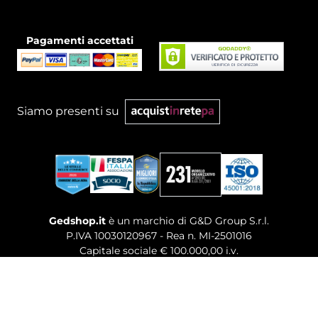
Pagamenti accettati
Siamo presenti su
Gedshop.it
è un marchio di G&D Group S.r.l.
P.IVA 10030120967 - Rea n. MI-2501016
Capitale sociale € 100.000,00 i.v.
Sede legale, Uffici Commerciali: Via Giuseppe Govone,
14 - 20154 Milano (MI)
Tel. 02 80886189
-
Mail. commerciale@gedshop.it