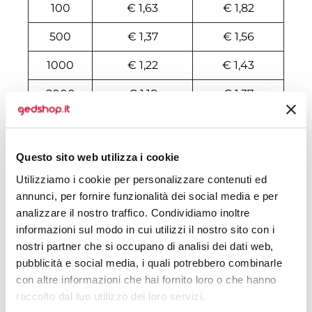
100
€ 1,63
€ 1,82
500
€ 1,37
€ 1,56
1000
€ 1,22
€ 1,43
2000
€ 1,18
€ 1,37
3000
€ 1,16
€ 1,34
4000
€ 1,16
€ 1,29
Questo sito web utilizza i cookie
5000
€ 1,16
€ 1,27
Utilizziamo i cookie per personalizzare contenuti ed
annunci, per fornire funzionalità dei social media e per
6000
€ 1,16
€ 1,27
analizzare il nostro traffico. Condividiamo inoltre
informazioni sul modo in cui utilizzi il nostro sito con i
7000
€ 1,16
€ 1,27
nostri partner che si occupano di analisi dei dati web,
pubblicità e social media, i quali potrebbero combinarle
8000
€ 1,16
€ 1,26
con altre informazioni che hai fornito loro o che hanno
10000
€ 1,13
€ 1,22
raccolto dal tuo utilizzo dei loro servizi.