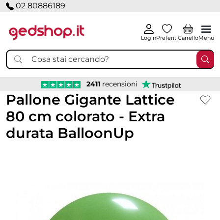
02 80886189
Login
Preferiti
Carrello
Menu
2411
recensioni
Pallone Gigante Lattice
80 cm colorato - Extra
durata BalloonUp