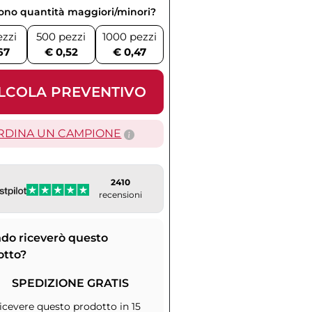
vono quantità maggiori/minori?
ezzi
500 pezzi
1000 pezzi
67
€ 0,52
€ 0,47
LCOLA PREVENTIVO
RDINA UN CAMPIONE
2410
recensioni
do riceverò questo
otto?
SPEDIZIONE GRATIS
icevere questo prodotto in 15