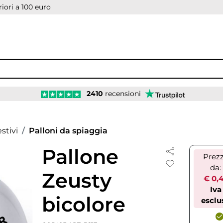
iori a 100 euro
2410
recensioni
stivi
Palloni da spiaggia
Pallone
Prez
da:
Zeusty
€ 0,
Iva
bicolore
esclu