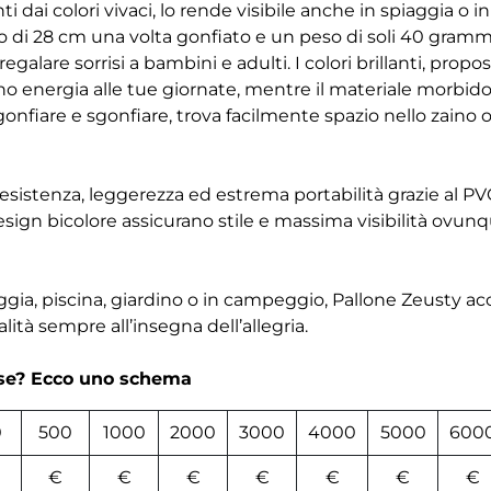
i dai colori vivaci, lo rende visibile anche in spiaggia o i
o di 28 cm una volta gonfiato e un peso di soli 40 grammi
alare sorrisi a bambini e adulti. I colori brillanti, propost
no energia alle tue giornate, mentre il materiale morbido
a gonfiare e sgonfiare, trova facilmente spazio nello zaino 
esistenza, leggerezza ed estrema portabilità grazie al PVC
 design bicolore assicurano stile e massima visibilità ovunq
iaggia, piscina, giardino o in campeggio, Pallone Zeusty 
ità sempre all’insegna dell’allegria.
rse? Ecco uno schema
0
500
1000
2000
3000
4000
5000
600
€
€
€
€
€
€
€