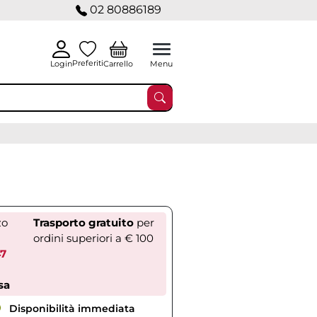
02 80886189
Preferiti
Carrello
Login
Menu
zo
Trasporto gratuito
per
ordini superiori a € 100
47
sa
Disponibilità immediata