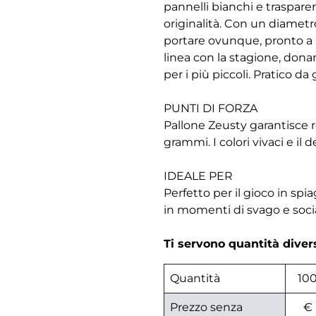
pannelli bianchi e trasparent
originalità. Con un diametr
portare ovunque, pronto a reg
linea con la stagione, dona
per i più piccoli. Pratico d
PUNTI DI FORZA
Pallone Zeusty garantisce r
grammi. I colori vivaci e il
IDEALE PER
Perfetto per il gioco in sp
in momenti di svago e social
Ti servono quantità dive
Quantità
10
Prezzo senza
€