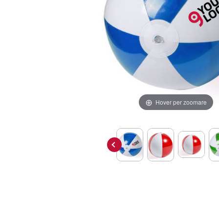
Hover per zoomare