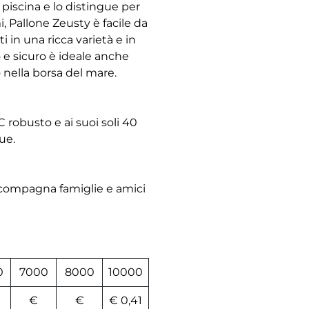
n piscina e lo distingue per
, Pallone Zeusty è facile da
i in una ricca varietà e in
 e sicuro è ideale anche
o nella borsa del mare.
 robusto e ai suoi soli 40
ue.
accompagna famiglie e amici
0
7000
8000
10000
€
€
€ 0,41