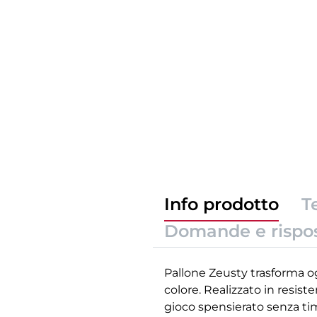
Info prodotto
T
Domande e rispo
Pallone Zeusty trasforma og
colore. Realizzato in resist
gioco spensierato senza tim