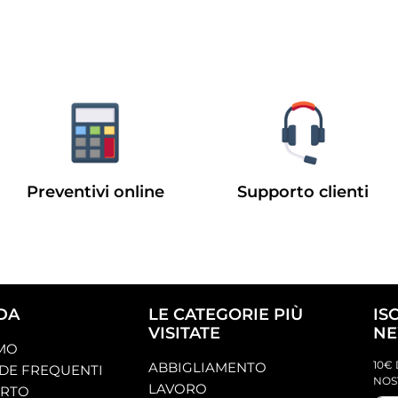
Preventivi online
Supporto clienti
DA
LE CATEGORIE PIÙ
IS
VISITATE
NE
AMO
10€ 
ABBIGLIAMENTO
E FREQUENTI
NOS
LAVORO
ORTO