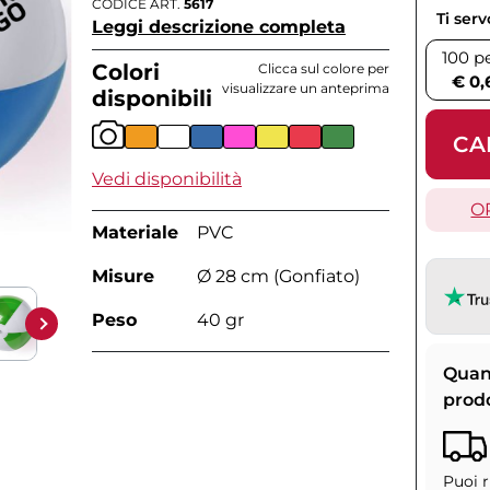
CODICE ART.
5617
Ti ser
Leggi descrizione completa
100 p
Colori
Clicca sul colore per
€ 0,
visualizzare un anteprima
disponibili
CA
Vedi disponibilità
O
Materiale
PVC
Misure
Ø 28 cm (Gonfiato)
Peso
40 gr
Quan
prod
Puoi r