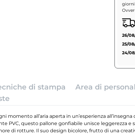
giorni
Ovvero
26/08
25/08
24/08
ecniche di stampa
Area di persona
ste
ni momento all’aria aperta in un’esperienza all’insegna 
ente PVC, questo pallone gonfiabile unisce leggerezza e so
ore di rotture. Il suo design bicolore, frutto di una crea