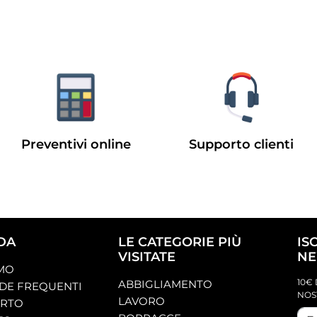
Preventivi online
Supporto clienti
DA
LE CATEGORIE PIÙ
IS
VISITATE
NE
AMO
10€ 
ABBIGLIAMENTO
E FREQUENTI
NOS
LAVORO
ORTO