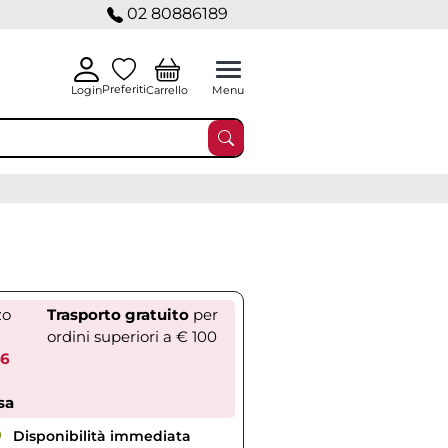
02 80886189
Preferiti
Carrello
Login
Menu
zo
Trasporto gratuito
per
ordini superiori a € 100
46
sa
Disponibilità immediata