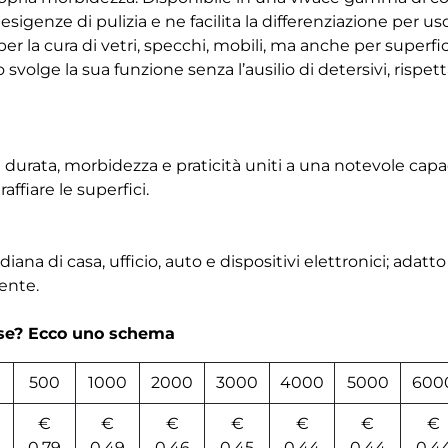
sigenze di pulizia e ne facilita la differenziazione per us
per la cura di vetri, specchi, mobili, ma anche per superf
o svolge la sua funzione senza l’ausilio di detersivi, rispe
durata, morbidezza e praticità uniti a una notevole capa
raffiare le superfici.
diana di casa, ufficio, auto e dispositivi elettronici; adatto
iente.
rse? Ecco uno schema
500
1000
2000
3000
4000
5000
600
€
€
€
€
€
€
€
0,79
0,49
0,46
0,45
0,44
0,44
0,4