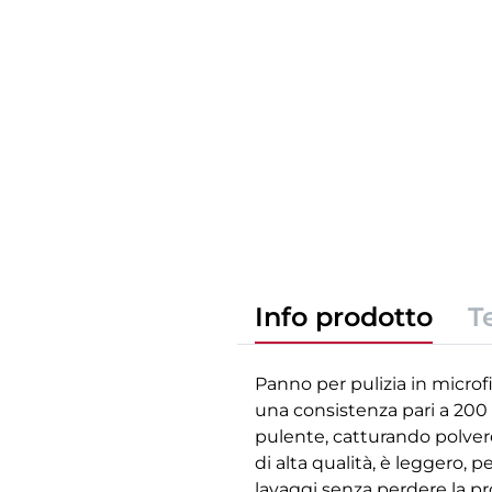
Info prodotto
T
Panno per pulizia in microf
una consistenza pari a 200
pulente, catturando polvere,
di alta qualità, è leggero,
lavaggi senza perdere la pr