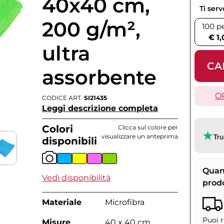
40x40 cm,
Ti ser
200 g/m²,
100 p
€ 1,
ultra
CA
assorbente
O
CODICE ART.
SI21435
Leggi descrizione completa
Colori
Clicca sul colore per
visualizzare un anteprima
disponibili
Quan
Vedi disponibilità
prod
Materiale
Microfibra
Puoi r
Misure
40 x 40 cm