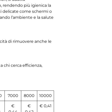
o, rendendo più igienica la
ici delicate come schermi o
ttando l’ambiente e la salute
cità di rimuovere anche le
 a chi cerca efficienza,
0
7000
8000
10000
€
€
€ 0,41
4
0,44
0,42