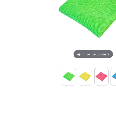
Hover per zoomare