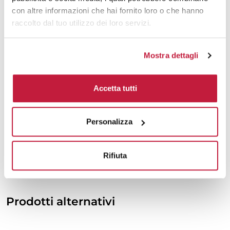
2000
€ 14,18
€ 14,58
con altre informazioni che hai fornito loro o che hanno
3000
€ 14,09
€ 14,44
raccolto dal tuo utilizzo dei loro servizi.
5000
€ 13,82
€ 14,22
Mostra dettagli
10000
€ 13,66
€ 13,93
Accetta tutti
Tecniche di stampa
Personalizza
Area di personalizzazione
Domande e risposte
Rifiuta
Prodotti alternativi