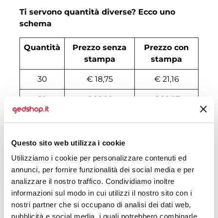
Ti servono quantità diverse? Ecco uno
schema
Quantità
Prezzo senza
Prezzo con
stampa
stampa
30
€ 18,75
€ 21,16
50
€ 16,99
€ 18,87
100
€ 16,11
€ 17,16
200
€ 15,85
€ 16,73
Questo sito web utilizza i cookie
Utilizziamo i cookie per personalizzare contenuti ed
500
€ 14,70
€ 16,16
annunci, per fornire funzionalità dei social media e per
1000
€ 14,27
€ 15,01
analizzare il nostro traffico. Condividiamo inoltre
informazioni sul modo in cui utilizzi il nostro sito con i
1500
€ 14,18
€ 14,73
nostri partner che si occupano di analisi dei dati web,
pubblicità e social media, i quali potrebbero combinarle