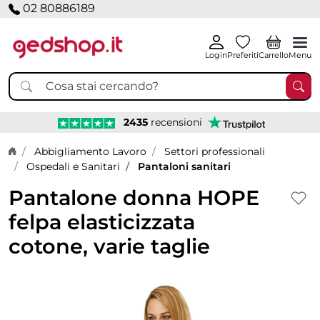
02 80886189
Login
Preferiti
Carrello
Menu
2435
recensioni
Home page
Abbigliamento Lavoro
Settori professionali
Ospedali e Sanitari
Pantaloni sanitari
Pantalone donna HOPE
felpa elasticizzata
cotone, varie taglie