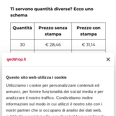
Ti servono quantità diverse? Ecco uno
schema
Quantità
Prezzo senza
Prezzo con
stampa
stampa
30
€ 28,46
€ 31,14
50
€ 27,78
€ 29,84
100
€ 26,17
€ 28,54
200
€ 25,09
€ 28,28
Questo sito web utilizza i cookie
Utilizziamo i cookie per personalizzare contenuti ed
500
€ 24,41
€ 30,91
annunci, per fornire funzionalità dei social media e per
1000
€ 23,33
€ 27,11
analizzare il nostro traffico. Condividiamo inoltre
informazioni sul modo in cui utilizzi il nostro sito con i
1500
€ 23,19
€ 26,98
nostri partner che si occupano di analisi dei dati web,