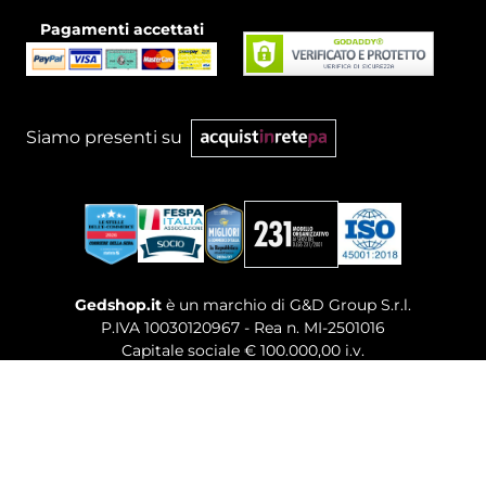
Pagamenti accettati
Siamo presenti su
Gedshop.it
è un marchio di G&D Group S.r.l.
P.IVA 10030120967 - Rea n. MI-2501016
Capitale sociale € 100.000,00 i.v.
Sede legale, Uffici Commerciali: Via Giuseppe Govone,
14 - 20154 Milano (MI)
Tel. 02 80886189
-
Mail. commerciale@gedshop.it