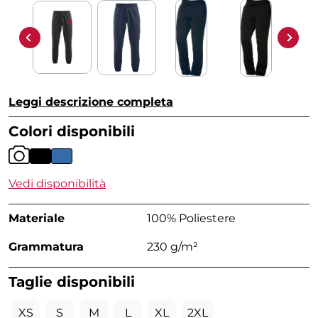
Leggi descrizione completa
Colori disponibili
Vedi disponibilità
Materiale
100% Poliestere
Grammatura
230 g/m²
Taglie disponibili
XS
S
M
L
XL
2XL