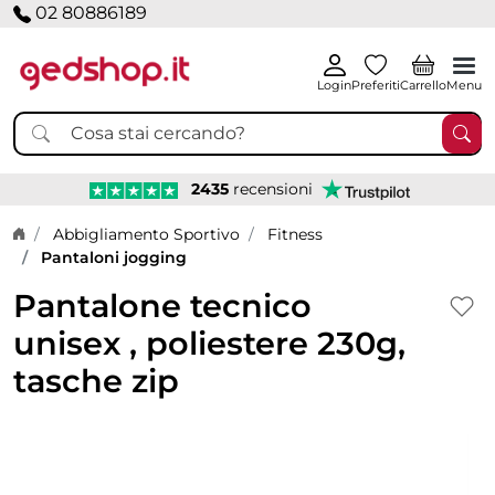
02 80886189
Login
Preferiti
Carrello
Menu
2435
recensioni
Home page
Abbigliamento Sportivo
Fitness
Pantaloni jogging
Pantalone tecnico
unisex , poliestere 230g,
tasche zip