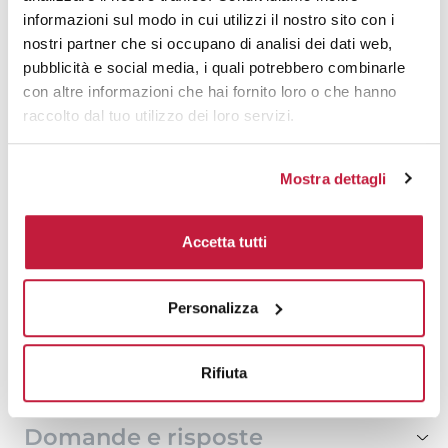
500
€ 40,66
€ 44,98
informazioni sul modo in cui utilizzi il nostro sito con i
nostri partner che si occupano di analisi dei dati web,
1000
€ 40,61
€ 43,89
pubblicità e social media, i quali potrebbero combinarle
con altre informazioni che hai fornito loro o che hanno
1500
€ 40,56
€ 43,39
raccolto dal tuo utilizzo dei loro servizi.
2000
€ 40,55
€ 43,10
Mostra dettagli
3000
€ 40,30
€ 42,99
5000
€ 39,78
€ 42,84
Accetta tutti
10000
€ 39,56
€ 42,42
Personalizza
Tecniche di stampa
Rifiuta
Area di personalizzazione
Domande e risposte