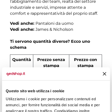
l’abbigliamento del team, realtà del settore
industriale e servizi, imprese attente a
comfort e rappresentatività del proprio staff.
Vedi anche:
Pantaloni da uomo
Vedi anche:
James & Nicholson
Ti servono quantità diverse? Ecco uno
schema
Quantità
Prezzo senza
Prezzo con
stampa
stampa
30
€ 44,29
€ 47,69
50
€ 41,98
€ 46,86
Questo sito web utilizza i cookie
100
€ 41,76
€ 46,12
Utilizziamo i cookie per personalizzare contenuti ed
annunci, per fornire funzionalità dei social media e per
200
€ 41,65
€ 45,74
analizzare il nostro traffico. Condividiamo inoltre