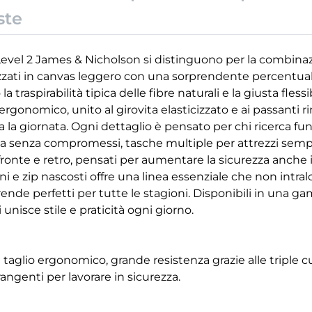
ste
Level 2 James & Nicholson si distinguono per la combinaz
lizzati in canvas leggero con una sorprendente percentua
la traspirabilità tipica delle fibre naturali e la giusta fle
gonomico, unito al girovita elasticizzato e ai passanti ri
 la giornata. Ogni dettaglio è pensato per chi ricerca funzi
a senza compromessi, tasche multiple per attrezzi semp
 fronte e retro, pensati per aumentare la sicurezza anche 
toni e zip nascosti offre una linea essenziale che non intralc
nde perfetti per tutte le stagioni. Disponibili in una gam
 unisce stile e praticità ogni giorno.
 taglio ergonomico, grande resistenza grazie alle triple c
rangenti per lavorare in sicurezza.