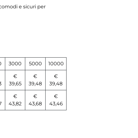
 comodi e sicuri per
0
3000
5000
10000
€
€
€
3
39,65
39,48
39,48
€
€
€
7
43,82
43,68
43,46