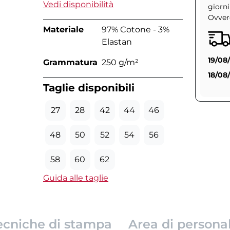
Vedi disponibilità
giorni
Ovvero
Materiale
97% Cotone - 3%
Elastan
19/08
Grammatura
250 g/m²
18/08
Taglie disponibili
27
28
42
44
46
48
50
52
54
56
58
60
62
Guida alle taglie
ecniche di stampa
Area di persona