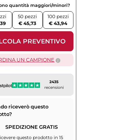
vono quantità maggiori/minori?
zzi
50 pezzi
100 pezzi
,39
€ 45,73
€ 43,94
LCOLA PREVENTIVO
RDINA UN CAMPIONE
2435
recensioni
do riceverò questo
otto?
SPEDIZIONE GRATIS
icevere questo prodotto in 15