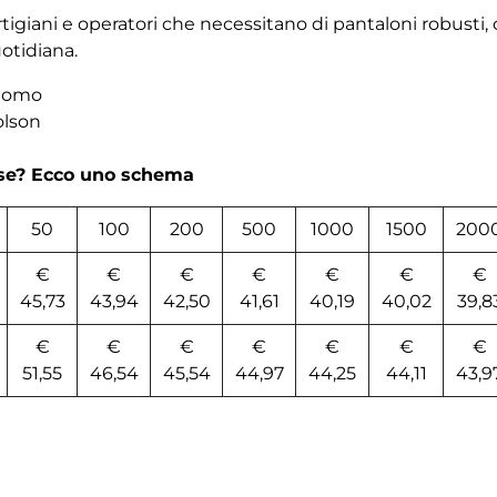
, artigiani e operatori che necessitano di pantaloni robusti,
uotidiana.
 uomo
olson
rse? Ecco uno schema
50
100
200
500
1000
1500
200
€
€
€
€
€
€
€
45,73
43,94
42,50
41,61
40,19
40,02
39,8
€
€
€
€
€
€
€
51,55
46,54
45,54
44,97
44,25
44,11
43,9