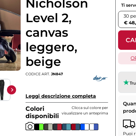
Nicholson
Ti ser
Level 2,
30 pe
€ 48
canvas
CA
leggero,
beige
O
CODICE ART.
JN847
Leggi descrizione completa
Quan
Colori
Clicca sul colore per
prod
visualizzare un anteprima
disponibili
Puoi r