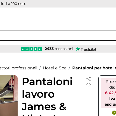
iori a 100 euro
2435
recensioni
ettori professionali
Hotel e Spa
Pantaloni per hotel 
Pantaloni
Prez
da:
lavoro
€ 42,
Iva
James &
esclu