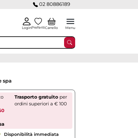
02 80886189
Preferiti
Carrello
Login
Menu
e spa
zo
Trasporto gratuito
per
ordini superiori a € 100
50
sa
Disponibilità immediata