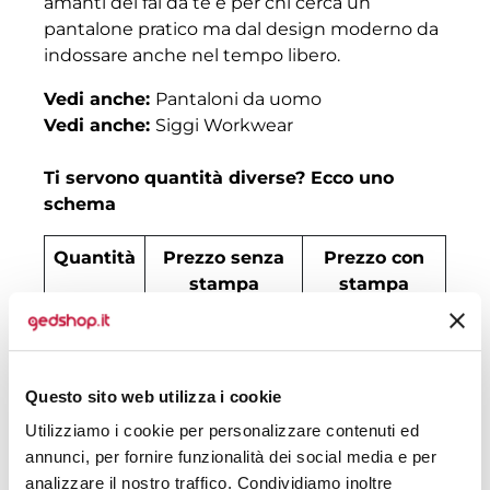
amanti del fai da te e per chi cerca un
pantalone pratico ma dal design moderno da
indossare anche nel tempo libero.
Vedi anche:
Pantaloni da uomo
Vedi anche:
Siggi Workwear
Ti servono quantità diverse? Ecco uno
schema
Quantità
Prezzo senza
Prezzo con
stampa
stampa
30
€ 33,59
€ 37,84
50
€ 33,37
€ 35,53
Questo sito web utilizza i cookie
100
€ 31,51
€ 33,99
Utilizziamo i cookie per personalizzare contenuti ed
annunci, per fornire funzionalità dei social media e per
200
€ 31,07
€ 33,37
analizzare il nostro traffico. Condividiamo inoltre