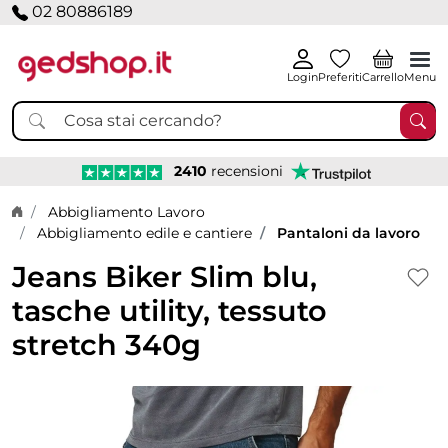
02 80886189
Login
Preferiti
Carrello
Menu
2410
recensioni
Home page
Abbigliamento Lavoro
Abbigliamento edile e cantiere
Pantaloni da lavoro
Jeans Biker Slim blu,
tasche utility, tessuto
stretch 340g