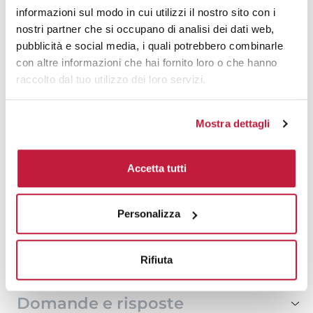
500
€ 30,33
€ 29,37
informazioni sul modo in cui utilizzi il nostro sito con i
nostri partner che si occupano di analisi dei dati web,
1000
€ 29,14
€ 31,83
pubblicità e social media, i quali potrebbero combinarle
con altre informazioni che hai fornito loro o che hanno
1500
€ 28,98
€ 31,52
raccolto dal tuo utilizzo dei loro servizi.
2000
€ 28,84
€ 31,45
Mostra dettagli
3000
€ 28,70
€ 31,37
5000
€ 28,70
€ 31,29
Accetta tutti
10000
€ 28,62
€ 31,06
Personalizza
Tecniche di stampa
Rifiuta
Area di personalizzazione
Domande e risposte